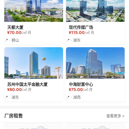
天都大厦
现代传媒广场
¥70.00
¥115.00
/㎡·月
/㎡·月
📍 · 狮山
📍 · 湖东
苏州中国太平金融大厦
中海财富中心
¥80.00
¥75.00
/㎡·月
/㎡·月
📍 · 湖东
📍 · 湖西
厂房租售
查看更多 >