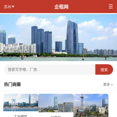
☰
企租网
苏州
▼
搜索
热门商圈
更多 >
工业园区