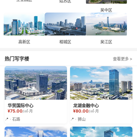
姑苏区
吴中区
吴江区
高新区
相城区
热门写字楼
查看更多 >
华贸国际中心
龙湖金融中心
¥75.00
¥80.00
/㎡·月
/㎡·月
📍 · 石路
📍 · 狮山