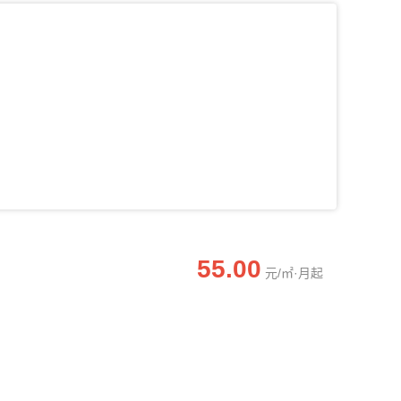
55.00
元/㎡·月起