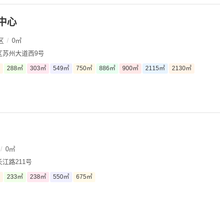
中心
区
/
0㎡
区苏州大道西9号
288㎡
303㎡
549㎡
750㎡
886㎡
900㎡
2115㎡
2130㎡
/
0㎡
江路211号
233㎡
238㎡
550㎡
675㎡