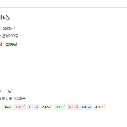
中心
/
2500㎡
塘街290号
㎡
2369㎡
区
/
0㎡
州大道西119号
136㎡
138㎡
183㎡
232㎡
286㎡
400㎡
407㎡
410㎡