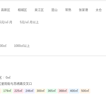
高新区
相城区
吴江区
昆山
常熟
张家港
太仓
-5元/㎡·月
5元/㎡·月以上
000㎡
1000㎡以上
区
/
0㎡
区星阳街与苏绣路交叉口
179㎡
225㎡
246㎡
300㎡
365㎡
368㎡
400㎡
500㎡