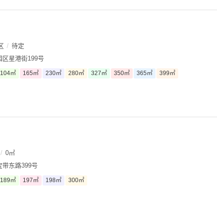
区
/
待定
区星港街199号
104㎡
165㎡
230㎡
280㎡
327㎡
350㎡
365㎡
399㎡
/
0㎡
带东路399号
189㎡
197㎡
198㎡
300㎡