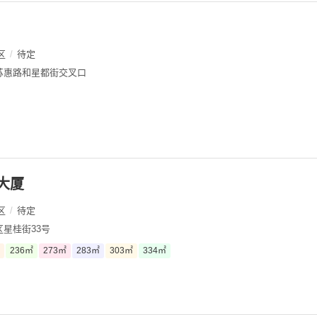
区
/
待定
苏惠路和星都街交叉口
大厦
区
/
待定
星桂街33号
236㎡
273㎡
283㎡
303㎡
334㎡