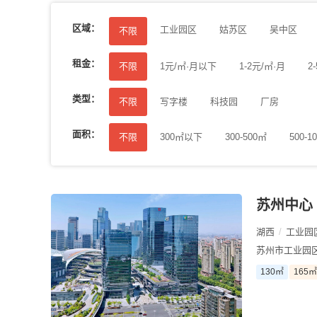
区域：
工业园区
姑苏区
吴中区
不限
租金：
不限
1元/㎡·月以下
1-2元/㎡·月
2
类型：
不限
写字楼
科技园
厂房
面积：
不限
300㎡以下
300-500㎡
500-1
苏州中心
湖西
/
工业园
苏州市工业园
130㎡
165㎡