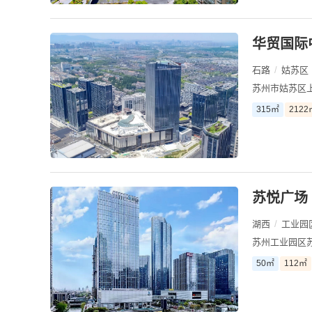
华贸国际
石路
/
姑苏区
苏州市姑苏区上
315㎡
2122
苏悦广场
湖西
/
工业园
苏州工业园区苏
50㎡
112㎡