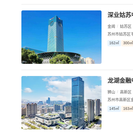
深业姑苏
金阊
/
姑苏区
苏州市姑苏区干
162㎡
300㎡
龙湖金融
狮山
/
高新区
苏州市高新区金
145㎡
163㎡