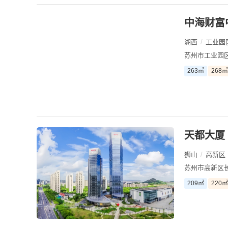
中海财富
湖西
/
工业园
苏州市工业园
263㎡
268㎡
天都大厦
狮山
/
高新区
苏州市高新区长
209㎡
220㎡