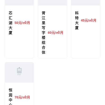
芯
胥
科
汇
江
特
45元/㎡/月
湖
50元/㎡/月
里
大
大
写
厦
厦
字
60元/㎡/月
楼
综
合
体
恒
润
70元/㎡/月
中
心