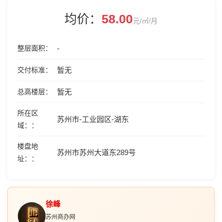
均价：
58.00
元/㎡/月
整层面积
-
交付标准
暂无
总高楼层
暂无
所在区
苏州市-工业园区-湖东
域：
楼盘地
苏州市苏州大道东289号
址：
徐峰
苏州商办网