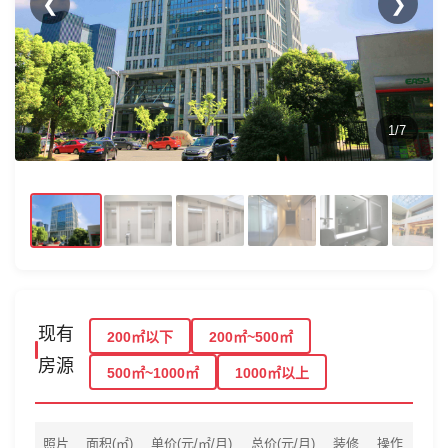
❮
❯
1/7
现有
200㎡以下
200㎡~500㎡
房源
500㎡~1000㎡
1000㎡以上
照片
面积(㎡)
单价(元/㎡/月)
总价(元/月)
装修
操作