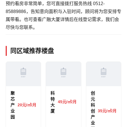
预约看房非常简单，您可直接拨打服务热线 0512-
85889886，告知意向面积与入驻时间，顾问将为您安排专
属带看。也可
查看广融大厦详情
后在线登记需求，我们会
尽快与您联系。
同区域推荐楼盘
聚
科
创
芯
特
元
45元/㎡/月
产
20元/㎡/月
大
科
业
厦
创
35元/㎡/月
园
产
业