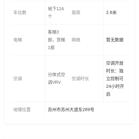
地下124
车位数
层高
2.8米
个
客梯3
电梯
部，货梯
网络
暂无数据
1部
空调开放
时长：独
分体式空
空调
空调时长
立控制可
调VRV
24小时开
启
地理位置
苏州市苏州大道东289号