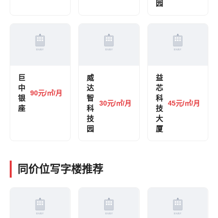
园
巨
威
益
中
达
芯
90元/㎡/月
银
智
科
30元/㎡/月
45元/㎡/月
座
科
技
技
大
园
厦
同价位写字楼推荐