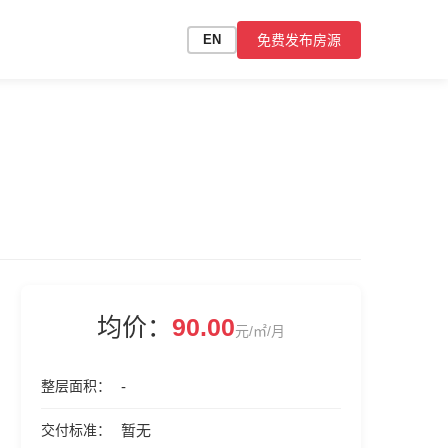
免费发布房源
EN
均价：
90.00
元/㎡/月
整层面积
-
交付标准
暂无