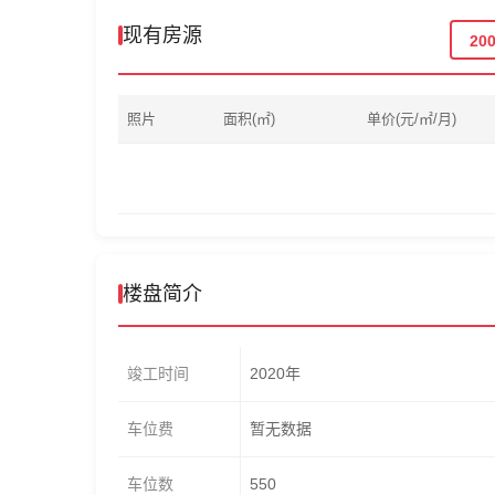
现有房源
20
照片
面积(㎡)
单价(元/㎡/月)
楼盘简介
竣工时间
2020年
车位费
暂无数据
车位数
550