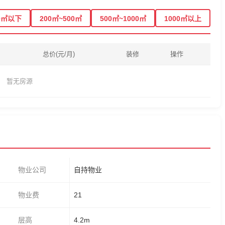
0㎡以下
200㎡~500㎡
500㎡~1000㎡
1000㎡以上
总价(元/月)
装修
操作
暂无房源
物业公司
自持物业
物业费
21
层高
4.2m