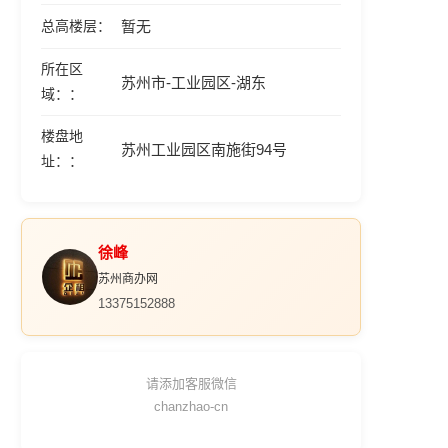
总高楼层
暂无
所在区
苏州市-工业园区-湖东
域：
楼盘地
苏州工业园区南施街94号
址：
徐峰
苏州商办网
13375152888
请添加客服微信
chanzhao-cn