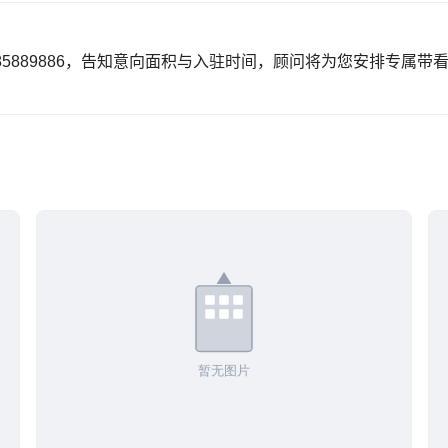
85889886，告知意向面积与入驻时间，顾问将为您安排专属带