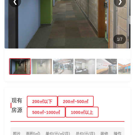
❮
❯
1/7
现有
200㎡以下
200㎡~500㎡
房源
500㎡~1000㎡
1000㎡以上
照片
面积(㎡)
单价(元/㎡/月)
总价(元/月)
装修
操作