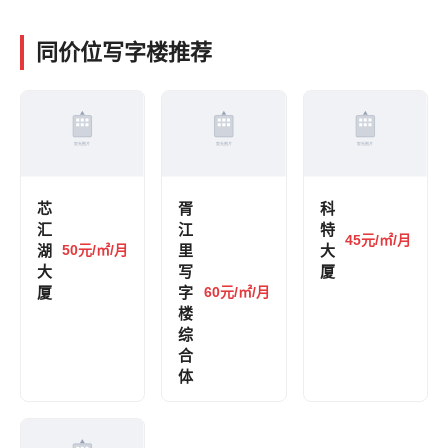
同价位写字楼推荐
芯
胥
科
汇
江
特
45元/㎡/月
湖
50元/㎡/月
里
大
大
写
厦
厦
字
60元/㎡/月
楼
综
合
体