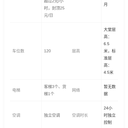
超过2元/小
月
时，封顶25
元/日
大堂层
高：
6.5
车位数
120
层高
米，标
准层
高：
4.5米
客梯3个、货
暂无数
电梯
网络
梯1个
据
24小
空调
独立空调
空调时长
时独立
控制