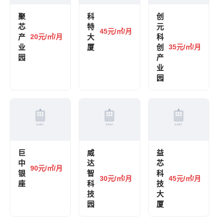
聚
科
创
芯
特
元
45元/㎡/月
产
20元/㎡/月
大
科
业
厦
创
35元/㎡/月
园
产
业
园
巨
威
益
中
达
芯
90元/㎡/月
银
智
科
30元/㎡/月
45元/㎡/月
座
科
技
技
大
园
厦