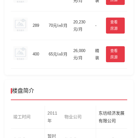
房源
元/月
装
20,230
查看
289
70元/㎡/月
-
房源
元/月
26,000
精
查看
400
65元/㎡/月
房源
元/月
装
楼盘简介
2011
东坊经济发展
竣工时间
物业公司
年
有限公司
暂时