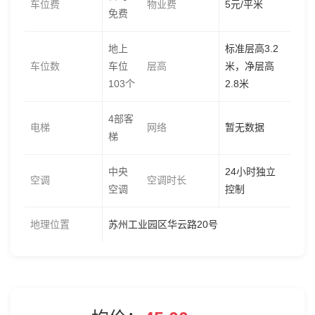
车位费
物业费
5元/平米
免费
地上
标准层高3.2
车位数
车位
层高
米，净层高
103个
2.8米
4部客
电梯
网络
暂无数据
梯
中央
24小时独立
空调
空调时长
空调
控制
地理位置
苏州工业园区华云路20号