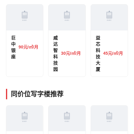
巨
威
益
中
达
芯
90元/㎡/月
银
智
科
30元/㎡/月
45元/㎡/月
座
科
技
技
大
园
厦
同价位写字楼推荐