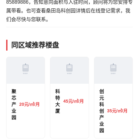
85889886，告知意向面积与入驻时间，顾问将为您安排专
属带看。也可
查看桑田岛科创园详情
后在线登记需求，我
们会尽快与您联系。
同区域推荐楼盘
聚
科
创
芯
特
元
45元/㎡/月
产
20元/㎡/月
大
科
业
厦
创
35元/㎡/月
园
产
业
园