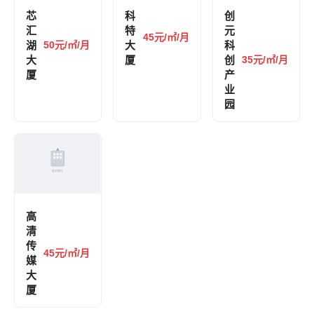
芯
科
创
汇
特
元
45元/㎡/月
湖
50元/㎡/月
大
科
大
厦
创
35元/㎡/月
厦
产
业
园
高
清
传
45元/㎡/月
媒
大
厦