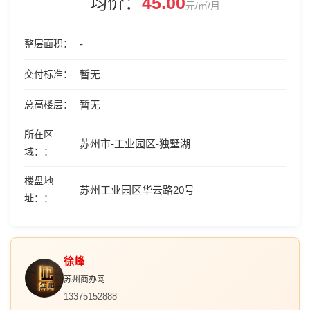
均价：
45.00
元/㎡/月
整层面积
-
交付标准
暂无
总高楼层
暂无
所在区
苏州市-工业园区-独墅湖
域：
楼盘地
苏州工业园区华云路20号
址：
徐峰
苏州商办网
13375152888