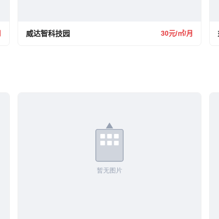
月
威达智科技园
30元/㎡/月