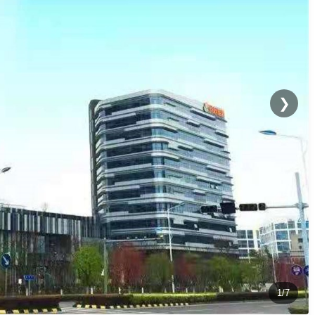
❯
1/7