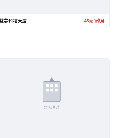
益芯科技大厦
45元/㎡/月