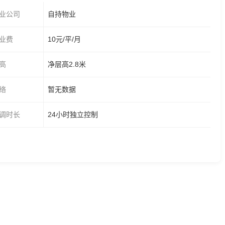
业公司
自持物业
业费
10元/平/月
高
净层高2.8米
络
暂无数据
调时长
24小时独立控制