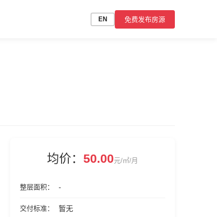
免费发布房源
EN
均价：
50.00
元/㎡/月
整层面积
-
交付标准
暂无