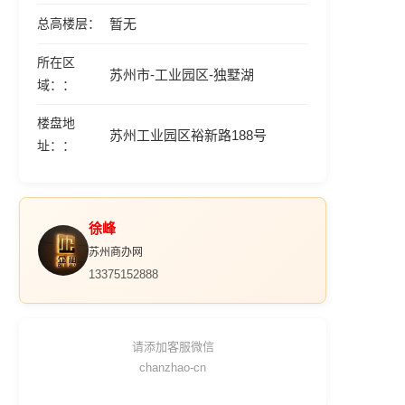
总高楼层
暂无
所在区
苏州市-工业园区-独墅湖
域：
楼盘地
苏州工业园区裕新路188号
址：
徐峰
苏州商办网
13375152888
请添加客服微信
chanzhao-cn