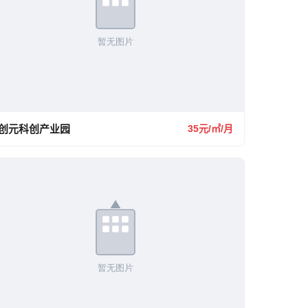
创元科创产业园
35元/㎡/月