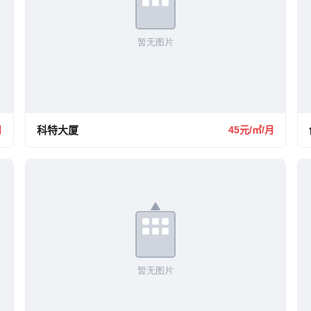
月
科特大厦
45元/㎡/月