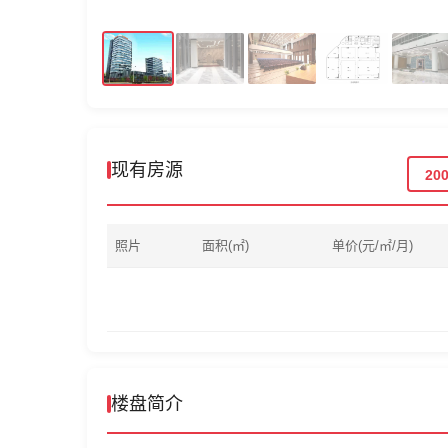
现有房源
20
照片
面积(㎡)
单价(元/㎡/月)
楼盘简介