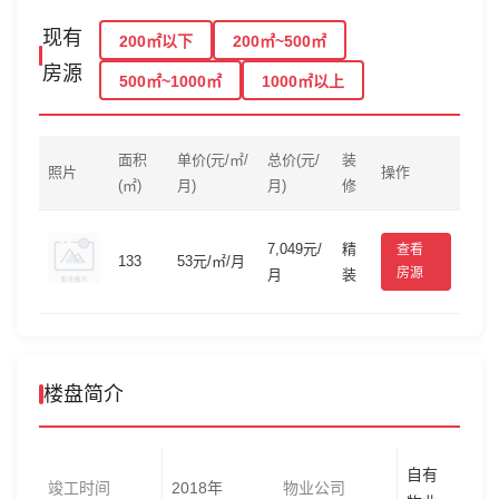
现有
200㎡以下
200㎡~500㎡
房源
500㎡~1000㎡
1000㎡以上
面积
单价(元/㎡/
总价(元/
装
照片
操作
(㎡)
月)
月)
修
7,049元/
精
查看
133
53元/㎡/月
房源
月
装
楼盘简介
自有
竣工时间
2018年
物业公司