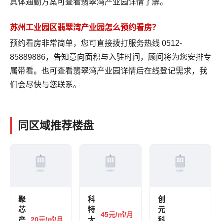
具体通勤方案可
查看翡翠湾产业园详情
了解。
苏州工业园区翡翠湾产业园怎么预约看房？
预约看房非常简单，您可直接拨打服务热线 0512-
85889886，告知意向面积与入驻时间，顾问将为您安排专
属带看。也可
查看翡翠湾产业园详情
后在线登记需求，我
们会尽快与您联系。
同区域推荐楼盘
聚
科
创
芯
特
元
45元/㎡/月
产
20元/㎡/月
大
科