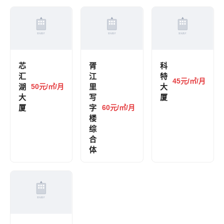
芯
胥
科
汇
江
特
45元/㎡/月
湖
50元/㎡/月
里
大
大
写
厦
厦
字
60元/㎡/月
楼
综
合
体