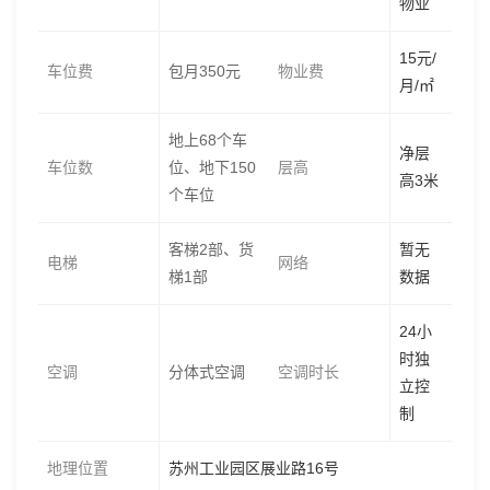
物业
15元/
车位费
包月350元
物业费
月/㎡
地上68个车
净层
车位数
位、地下150
层高
高3米
个车位
客梯2部、货
暂无
电梯
网络
梯1部
数据
24小
时独
空调
分体式空调
空调时长
立控
制
地理位置
苏州工业园区展业路16号