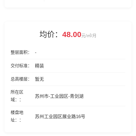
均价：
48.00
元/㎡/月
整层面积
-
交付标准
精装
总高楼层
暂无
所在区
苏州市-工业园区-青剑湖
域：
楼盘地
苏州工业园区展业路16号
址：