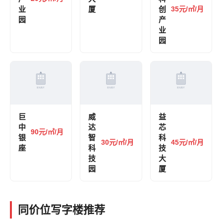
业
厦
创
35元/㎡/月
园
产
业
园
巨
威
益
中
达
芯
90元/㎡/月
银
智
科
30元/㎡/月
45元/㎡/月
座
科
技
技
大
园
厦
同价位写字楼推荐