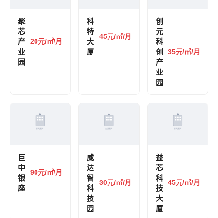
聚
科
创
芯
特
元
45元/㎡/月
产
20元/㎡/月
大
科
业
厦
创
35元/㎡/月
园
产
业
园
巨
威
益
中
达
芯
90元/㎡/月
银
智
科
30元/㎡/月
45元/㎡/月
座
科
技
技
大
园
厦