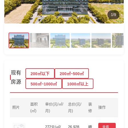
1/9
现有
200㎡以下
200㎡~500㎡
房源
500㎡~1000㎡
1000㎡以上
面积
单价(元/㎡/
总价(元/
装
照片
操作
(㎡)
月)
月)
修
272元/㎡/
26,928
精
查看