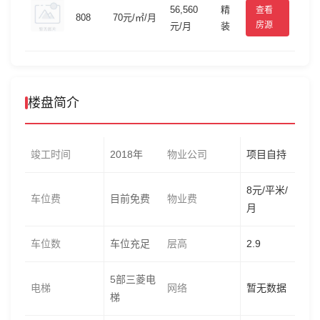
56,560
精
查看
808
70元/㎡/月
房源
元/月
装
楼盘简介
竣工时间
2018年
物业公司
项目自持
8元/平米/
车位费
目前免费
物业费
月
车位数
车位充足
层高
2.9
5部三菱电
电梯
网络
暂无数据
梯