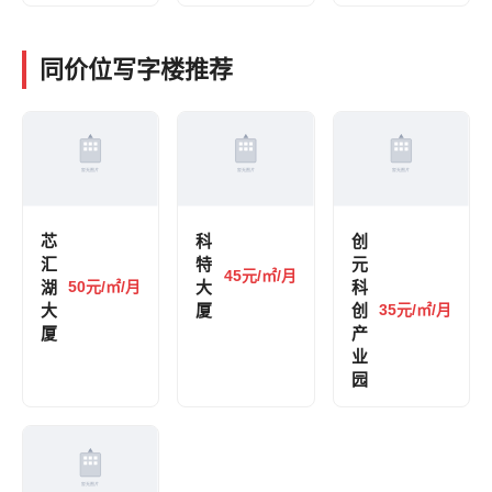
同价位写字楼推荐
芯
科
创
汇
特
元
45元/㎡/月
湖
50元/㎡/月
大
科
大
厦
创
35元/㎡/月
厦
产
业
园