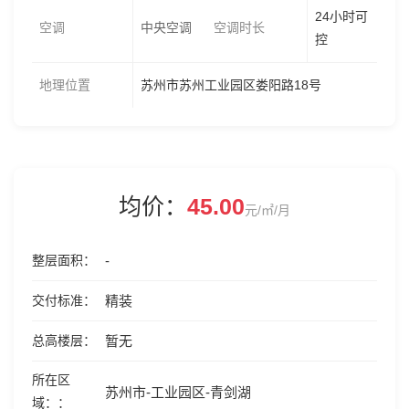
24小时可
空调
中央空调
空调时长
控
地理位置
苏州市苏州工业园区娄阳路18号
均价：
45.00
元/㎡/月
整层面积
-
交付标准
精装
总高楼层
暂无
所在区
苏州市-工业园区-青剑湖
域：