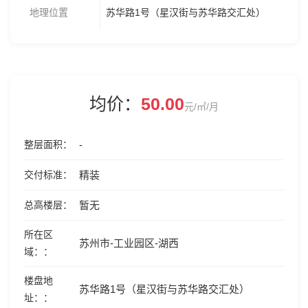
地理位置
苏华路1号（星汉街与苏华路交汇处）
均价：
50.00
元/㎡/月
整层面积
-
交付标准
精装
总高楼层
暂无
所在区
苏州市-工业园区-湖西
域：
楼盘地
苏华路1号（星汉街与苏华路交汇处）
址：