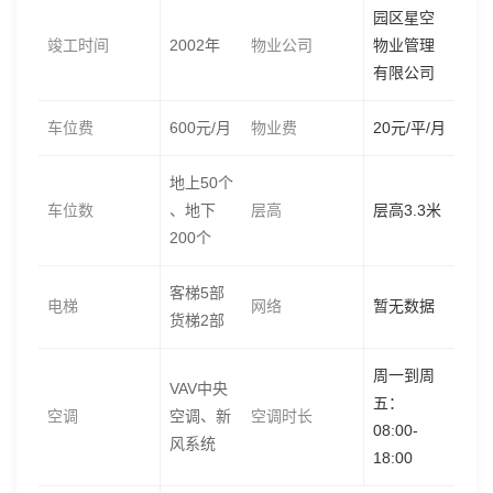
园区星空
竣工时间
2002年
物业公司
物业管理
有限公司
车位费
600元/月
物业费
20元/平/月
地上50个
车位数
、地下
层高
层高3.3米
200个
客梯5部
电梯
网络
暂无数据
货梯2部
周一到周
VAV中央
五：
空调
空调、新
空调时长
08:00-
风系统
18:00