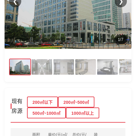
❮
❯
1/7
现有
200㎡以下
200㎡~500㎡
房源
500㎡~1000㎡
1000㎡以上
面积
单价(元/㎡/
总价(元/
装