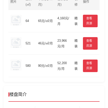
照片
操作
(㎡)
月)
月)
修
4,160元/
精
查看
64
65元/㎡/月
房源
月
装
23,966
精
查看
521
46元/㎡/月
房源
元/月
装
52,200
精
查看
580
90元/㎡/月
房源
元/月
装
楼盘简介