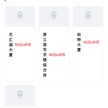
芯
胥
科
汇
江
特
45元/㎡/月
湖
50元/㎡/月
里
大
大
写
厦
厦
字
60元/㎡/月
楼
综
合
体