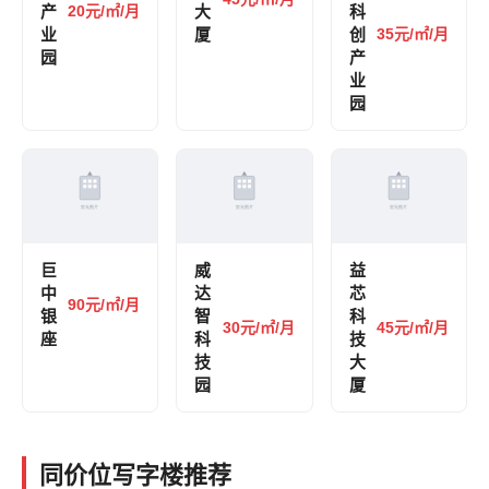
产
20元/㎡/月
大
科
业
厦
创
35元/㎡/月
园
产
业
园
巨
威
益
中
达
芯
90元/㎡/月
银
智
科
30元/㎡/月
45元/㎡/月
座
科
技
技
大
园
厦
同价位写字楼推荐