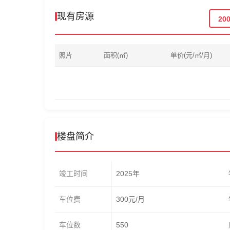
现有房源
20
照片
面积(㎡)
单价(元/㎡/月)
楼盘简介
竣工时间
2025年
车位费
300元/月
车位数
550