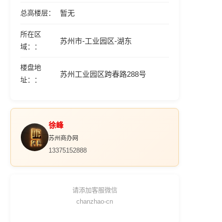
总高楼层
暂无
所在区
苏州市-工业园区-湖东
域：
楼盘地
苏州工业园区跨春路288号
址：
徐峰
苏州商办网
13375152888
请添加客服微信
chanzhao-cn