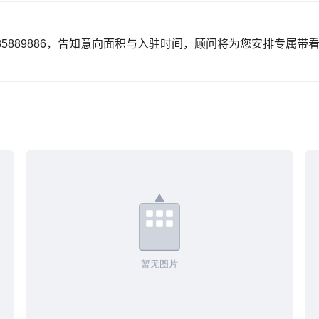
85889886，告知意向面积与入驻时间，顾问将为您安排专属带