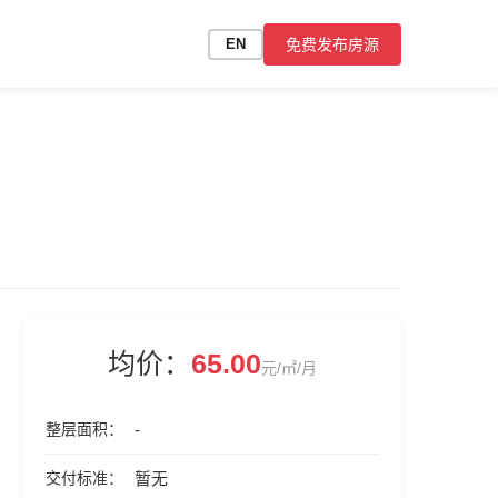
免费发布房源
EN
均价：
65.00
元/㎡/月
整层面积
-
交付标准
暂无