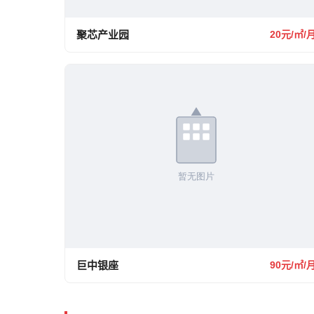
聚芯产业园
20元/㎡/
巨中银座
90元/㎡/