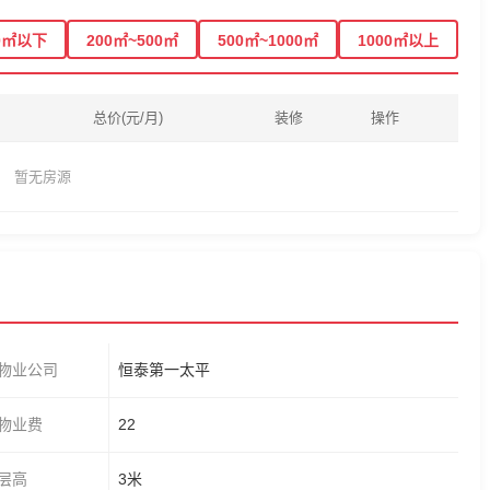
0㎡以下
200㎡~500㎡
500㎡~1000㎡
1000㎡以上
总价(元/月)
装修
操作
暂无房源
物业公司
恒泰第一太平
物业费
22
层高
3米