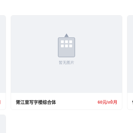
月
胥江里写字楼综合体
60元/㎡/月