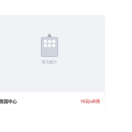
恒润中心
70元/㎡/月