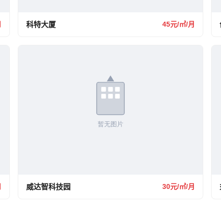
月
科特大厦
45元/㎡/月
月
威达智科技园
30元/㎡/月