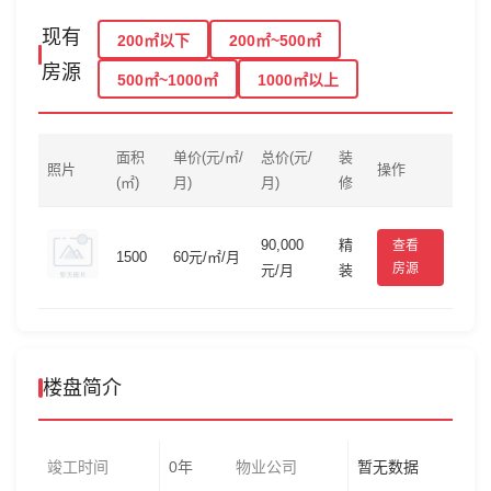
现有
200㎡以下
200㎡~500㎡
房源
500㎡~1000㎡
1000㎡以上
面积
单价(元/㎡/
总价(元/
装
照片
操作
(㎡)
月)
月)
修
90,000
精
查看
1500
60元/㎡/月
房源
元/月
装
楼盘简介
竣工时间
0年
物业公司
暂无数据