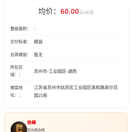
均价：
60.00
元/㎡/月
整层面积
-
交付标准
精装
总高楼层
暂无
所在区
苏州市-工业园区-湖西
域：
江苏省苏州市姑苏区工业园区高和路高尔花
楼盘地
址：
园21栋
徐峰
苏州商办网