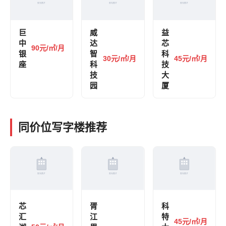
巨
威
益
中
达
芯
90元/㎡/月
银
智
科
30元/㎡/月
45元/㎡/月
座
科
技
技
大
园
厦
同价位写字楼推荐
芯
胥
科
汇
江
特
45元/㎡/月