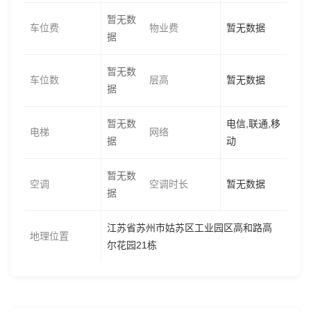
暂无数
车位费
物业费
暂无数据
据
暂无数
车位数
层高
暂无数据
据
暂无数
电信,联通,移
电梯
网络
据
动
暂无数
空调
空调时长
暂无数据
据
江苏省苏州市姑苏区工业园区高和路高
地理位置
尔花园21栋