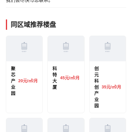
我们会尽快与您联系。
同区域推荐楼盘
聚
科
创
芯
特
元
45元/㎡/月
产
20元/㎡/月
大
科
业
厦
创
35元/㎡/月
园
产
业
园