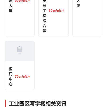
湖
50元/㎡/月
里
大
大
写
厦
厦
字
60元/㎡/月
楼
综
合
体
恒
润
70元/㎡/月
中
心
工业园区写字楼相关资讯