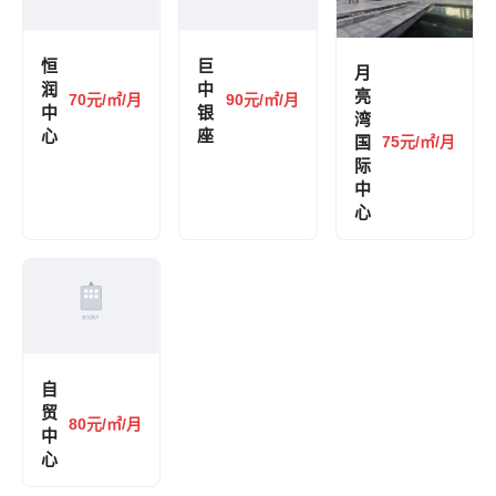
恒
巨
月
润
中
亮
70元/㎡/月
90元/㎡/月
中
银
湾
心
座
国
75元/㎡/月
际
中
心
自
贸
80元/㎡/月
中
心