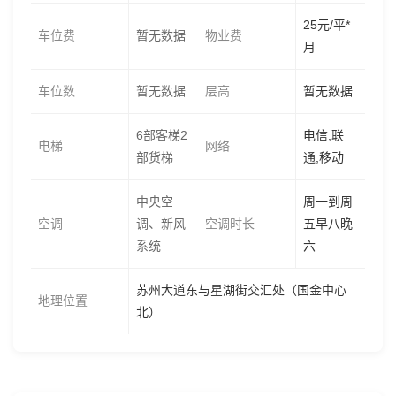
25元/平*
车位费
暂无数据
物业费
月
车位数
暂无数据
层高
暂无数据
6部客梯2
电信,联
电梯
网络
部货梯
通,移动
中央空
周一到周
空调
调、新风
空调时长
五早八晚
系统
六
苏州大道东与星湖街交汇处（国金中心
地理位置
北）