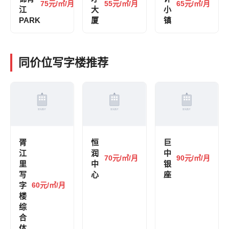
75元/㎡/月
55元/㎡/月
65元/㎡/月
江
大
小
PARK
厦
镇
同价位写字楼推荐
胥
恒
巨
江
润
中
70元/㎡/月
90元/㎡/月
里
中
银
写
心
座
字
60元/㎡/月
楼
综
合
体