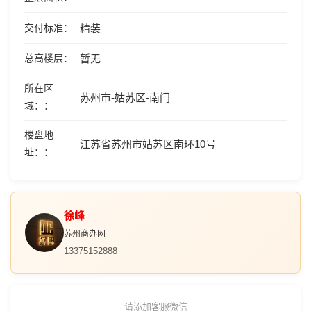
交付标准
精装
总高楼层
暂无
所在区
苏州市-姑苏区-南门
域：
楼盘地
江苏省苏州市姑苏区南环10号
址：
徐峰
苏州商办网
13375152888
请添加客服微信