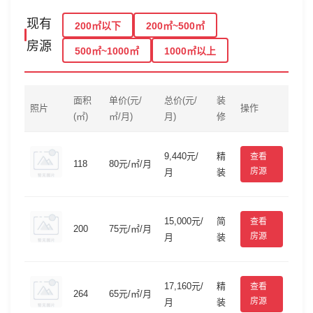
现有
200㎡以下
200㎡~500㎡
房源
500㎡~1000㎡
1000㎡以上
面积
单价(元/
总价(元/
装
照片
操作
(㎡)
㎡/月)
月)
修
9,440元/
精
查看
118
80元/㎡/月
房源
月
装
15,000元/
简
查看
200
75元/㎡/月
房源
月
装
17,160元/
精
查看
264
65元/㎡/月
房源
月
装