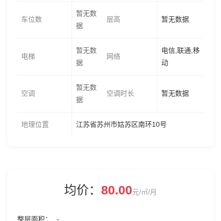
暂无数
车位数
层高
暂无数据
据
暂无数
电信,联通,移
电梯
网络
据
动
暂无数
空调
空调时长
暂无数据
据
地理位置
江苏省苏州市姑苏区南环10号
均价：
80.00
元/㎡/月
整层面积
-