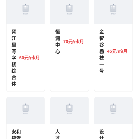
胥
恒
金
江
润
智
70元/㎡/月
里
中
谷
写
心
杨
45元/㎡/月
字
60元/㎡/月
枝
楼
一
综
号
合
体
安和
人
设
锦胥
才
计