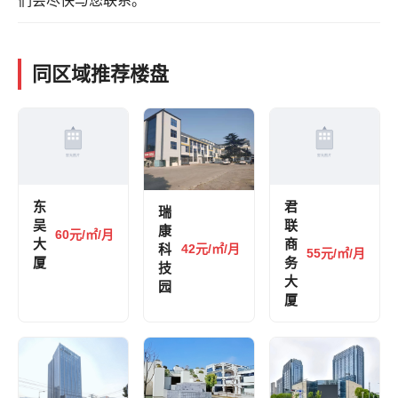
们会尽快与您联系。
同区域推荐楼盘
东
君
瑞
吴
联
康
60元/㎡/月
大
商
科
42元/㎡/月
55元/㎡/月
厦
务
技
大
园
厦