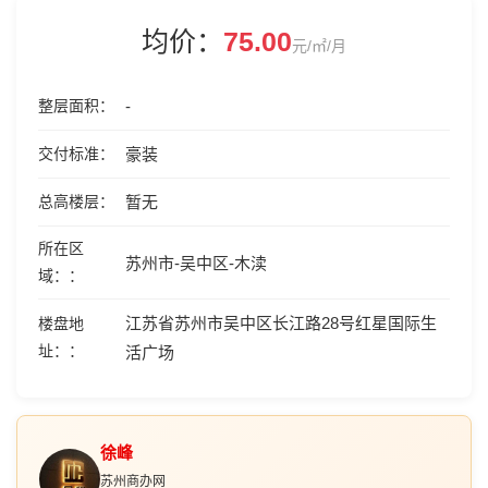
均价：
75.00
元/㎡/月
整层面积
-
交付标准
豪装
总高楼层
暂无
所在区
苏州市-吴中区-木渎
域：
江苏省苏州市吴中区长江路28号红星国际生
楼盘地
址：
活广场
徐峰
苏州商办网