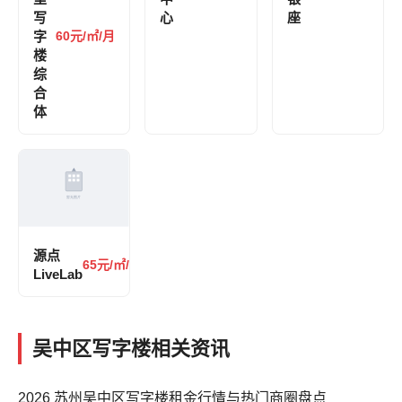
写
心
座
字
60元/㎡/月
楼
综
合
体
源点
65元/㎡/月
LiveLab
吴中区写字楼相关资讯
2026 苏州吴中区写字楼租金行情与热门商圈盘点