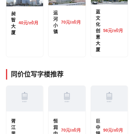
蓝
运
昶
文
河
智
70元/㎡/月
40元/㎡/月
化
小
大
创
56元/㎡/月
镇
厦
意
大
厦
同价位写字楼推荐
胥
恒
巨
江
润
中
70元/㎡/月
90元/㎡/月
里
中
银