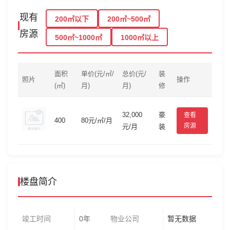
现有
200㎡以下
200㎡~500㎡
房源
500㎡~1000㎡
1000㎡以上
面积
单价(元/㎡/
总价(元/
装
照片
操作
(㎡)
月)
月)
修
32,000
豪
查看
400
80元/㎡/月
房源
元/月
装
楼盘简介
竣工时间
0年
物业公司
暂无数据