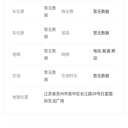
暂无数
车位费
物业费
暂无数据
据
暂无数
车位数
层高
暂无数据
据
暂无数
电信,联通,移
电梯
网络
据
动
暂无数
空调
空调时长
暂无数据
据
江苏省苏州市吴中区长江路28号红星国
地理位置
际生活广场