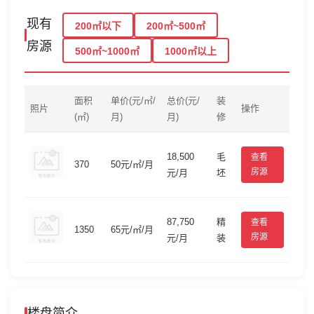
现有
200㎡以下
200㎡~500㎡
房源
500㎡~1000㎡
1000㎡以上
面积
单价(元/㎡/
总价(元/
装
照片
操作
(㎡)
月)
月)
修
18,500
毛
查看
370
50元/㎡/月
房源
元/月
坯
87,750
精
查看
1350
65元/㎡/月
房源
元/月
装
楼盘简介