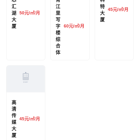
汇
江
特
45元/㎡/月
湖
50元/㎡/月
里
大
大
写
厦
厦
字
60元/㎡/月
楼
综
合
体
高
清
传
45元/㎡/月
媒
大
厦