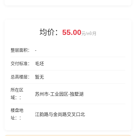
均价：
55.00
元/㎡/月
整层面积
-
交付标准
毛坯
总高楼层
暂无
所在区
苏州市-工业园区-独墅湖
域：
楼盘地
江韵路与金尚路交叉口北
址：