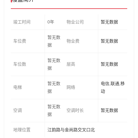
竣工时间
0年
物业公司
暂无数据
暂无数
车位费
物业费
暂无数据
据
暂无数
车位数
层高
暂无数据
据
暂无数
电信,联通,移
电梯
网络
据
动
暂无数
空调
空调时长
暂无数据
据
地理位置
江韵路与金尚路交叉口北