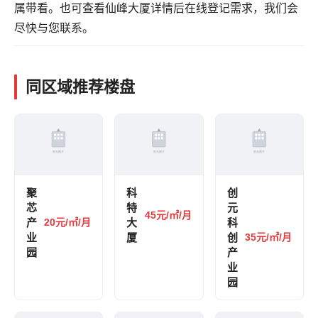
属带看。也可
查看仙峰大厦详情
后在线登记需求，我们会
尽快与您联系。
同区域推荐楼盘
聚
科
创
芯
特
元
45元/㎡/月
产
20元/㎡/月
大
科
业
厦
创
35元/㎡/月
园
产
业
园