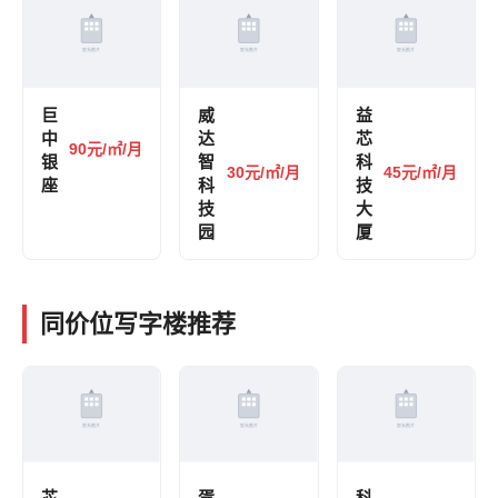
巨
威
益
中
达
芯
90元/㎡/月
银
智
科
30元/㎡/月
45元/㎡/月
座
科
技
技
大
园
厦
同价位写字楼推荐
芯
胥
科