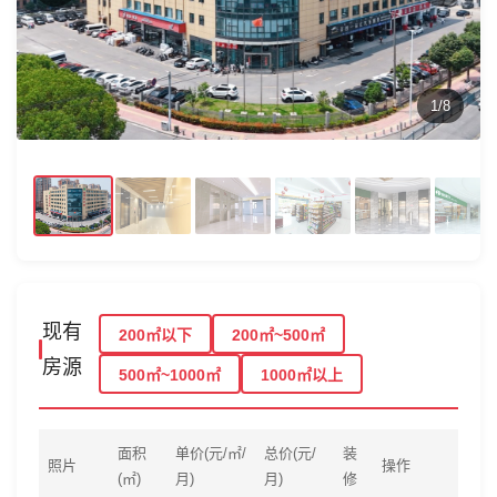
1/8
现有
200㎡以下
200㎡~500㎡
房源
500㎡~1000㎡
1000㎡以上
面积
单价(元/㎡/
总价(元/
装
照片
操作
(㎡)
月)
月)
修