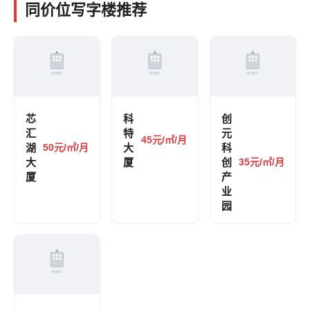
同价位写字楼推荐
芯
科
创
汇
特
元
45元/㎡/月
湖
50元/㎡/月
大
科
大
厦
创
35元/㎡/月
厦
产
业
园