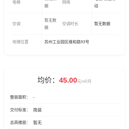
电梯
网络
据
动
暂无数
空调
空调时长
暂无数据
据
地理位置
苏州工业园区维和路93号
均价：
45.00
元/㎡/月
整层面积
-
交付标准
简装
总高楼层
暂无