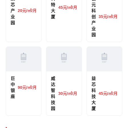
芯
特
元
45元/㎡/月
产
20元/㎡/月
大
科
业
厦
创
35元/㎡/月
园
产
业
园
巨
威
益
中
达
芯
90元/㎡/月
银
智
科
30元/㎡/月
45元/㎡/月
座
科
技
技
大
园
厦