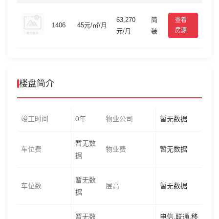
63,270
简
查看
1406
45元/㎡/月
房源
元/月
装
楼盘简介
竣工时间
0年
物业公司
暂无数据
暂无数
车位费
物业费
暂无数据
据
暂无数
车位数
层高
暂无数据
据
暂无数
电信,联通,移