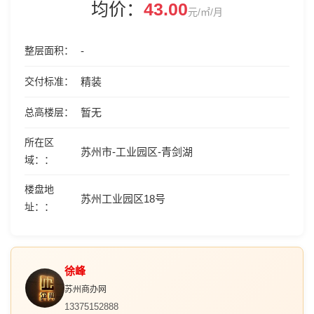
均价：
43.00
元/㎡/月
整层面积
-
交付标准
精装
总高楼层
暂无
所在区
苏州市-工业园区-青剑湖
域：
楼盘地
苏州工业园区18号
址：
徐峰
苏州商办网
13375152888