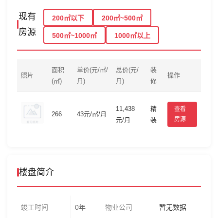
现有
200㎡以下
200㎡~500㎡
房源
500㎡~1000㎡
1000㎡以上
面积
单价(元/㎡/
总价(元/
装
照片
操作
(㎡)
月)
月)
修
11,438
精
查看
266
43元/㎡/月
房源
元/月
装
楼盘简介
竣工时间
0年
物业公司
暂无数据