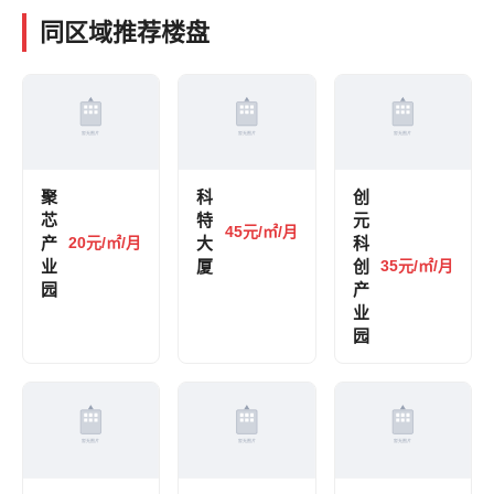
同区域推荐楼盘
聚
科
创
芯
特
元
45元/㎡/月
产
20元/㎡/月
大
科
业
厦
创
35元/㎡/月
园
产
业
园