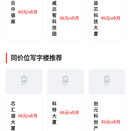
巨
威
益
中
达
芯
90元/㎡/月
银
智
科
30元/㎡/月
45元/㎡/月
座
科
技
技
大
园
厦
同价位写字楼推荐
芯
科
创
汇
特
元
45元/㎡/月
湖
50元/㎡/月
大
科
大
厦
创
35元/㎡/月
厦
产