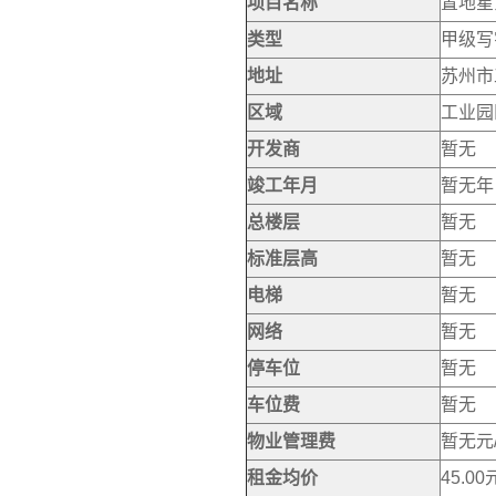
项目名称
置地星
类型
甲级写
地址
苏州市
区域
工业园
开发商
暂无
竣工年月
暂无年
总楼层
暂无
标准层高
暂无
电梯
暂无
网络
暂无
停车位
暂无
车位费
暂无
物业管理费
暂无元
租金均价
45.00