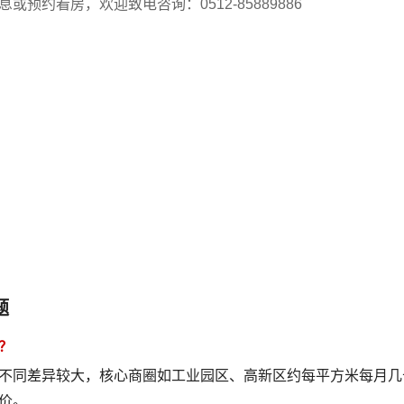
预约看房，欢迎致电咨询：0512-85889886
题
？
不同差异较大，核心商圈如工业园区、高新区约每平方米每月几
价。