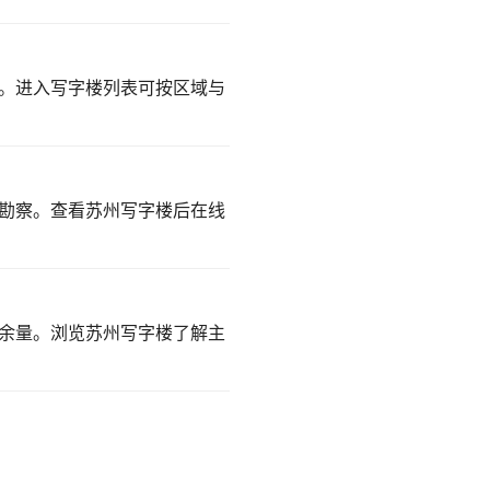
。
进入写字楼列表
可按区域与
勘察。
查看苏州写字楼
后在线
容余量。
浏览苏州写字楼
了解主