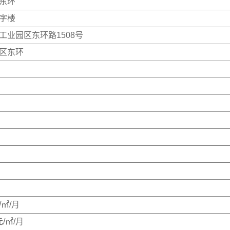
东环
字楼
工业园区东环路1508号
区东环
/㎡/月
元/㎡/月