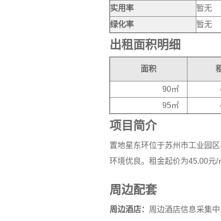
实用率
暂无
绿化率
暂无
出租面积明细
面积
90㎡
95㎡
项目简介
置地星东环位于苏州市工业园区
环境优良。租金起价为45.00元
周边配套
周边酒店：
周边酒店信息采集中..