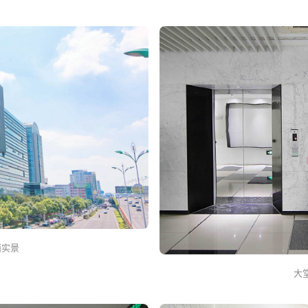
面实景
大