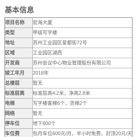
基本信息
项目名称
宏海大厦
类型
甲级写字楼
地址
苏州工业园区星都街72号
区域
工业园区湖西
开发商
苏州会议中心物业管理股份有限公司
竣工年月
2018年
总楼层
暂无
标准层高
标准层高4.2米，净高2.8米
电梯
写字楼客梯6个，货梯2个
网络
暂无
停车位
地下800个
车位费
包月车位600元/月，半小时免费，封顶20元/天