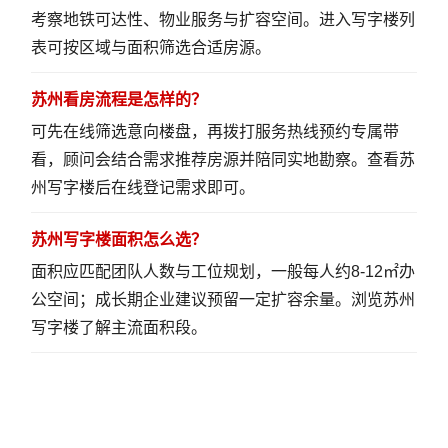
考察地铁可达性、物业服务与扩容空间。
进入写字楼列
表
可按区域与面积筛选合适房源。
苏州看房流程是怎样的？
可先在线筛选意向楼盘，再拨打服务热线预约专属带
看，顾问会结合需求推荐房源并陪同实地勘察。
查看苏
州写字楼
后在线登记需求即可。
苏州写字楼面积怎么选？
面积应匹配团队人数与工位规划，一般每人约8-12㎡办
公空间；成长期企业建议预留一定扩容余量。
浏览苏州
写字楼
了解主流面积段。