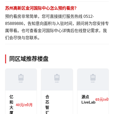
苏州高新区金河国际中心怎么预约看房？
预约看房非常简单，您可直接拨打服务热线 0512-
85889886，告知意向面积与入驻时间，顾问将为您安排专
属带看。也可
查看金河国际中心详情
后在线登记需求，我
们会尽快与您联系。
同区域推荐楼盘
亿
合
源点
65元/㎡/月
和
芯
LiveLab
40元/㎡/月
大
智
厦
汇