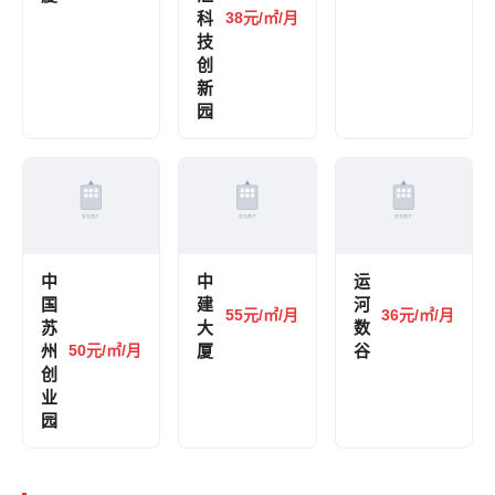
科
38元/㎡/月
技
创
新
园
中
中
运
国
建
河
55元/㎡/月
36元/㎡/月
苏
大
数
州
50元/㎡/月
厦
谷
创
业
园