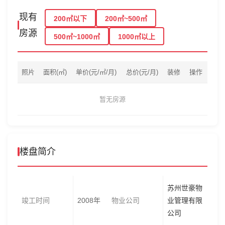
现有
200㎡以下
200㎡~500㎡
房源
500㎡~1000㎡
1000㎡以上
照片
面积(㎡)
单价(元/㎡/月)
总价(元/月)
装修
操作
暂无房源
楼盘简介
苏州世豪物
竣工时间
2008年
物业公司
业管理有限
公司