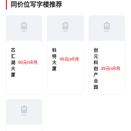
同价位写字楼推荐
芯
科
创
汇
特
元
45元/㎡/月
湖
50元/㎡/月
大
科
大
厦
创
35元/㎡/月
厦
产
业
园