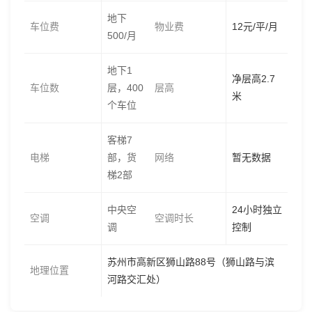
地下
车位费
物业费
12元/平/月
500/月
地下1
净层高2.7
车位数
层，400
层高
米
个车位
客梯7
电梯
部，货
网络
暂无数据
梯2部
中央空
24小时独立
空调
空调时长
调
控制
苏州市高新区狮山路88号（狮山路与滨
地理位置
河路交汇处）