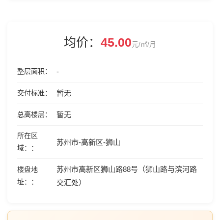
均价：
45.00
元/㎡/月
整层面积
-
交付标准
暂无
总高楼层
暂无
所在区
苏州市-高新区-狮山
域：
苏州市高新区狮山路88号（狮山路与滨河路
楼盘地
址：
交汇处）