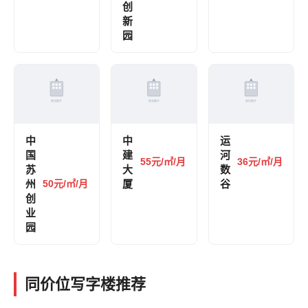
创
新
园
中
中
运
国
建
河
55元/㎡/月
36元/㎡/月
苏
大
数
州
50元/㎡/月
厦
谷
创
业
园
同价位写字楼推荐