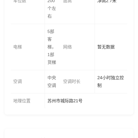
车位数
200
层高
净高2.7米
个左
右
5部
客
电梯
梯，
网络
暂无数据
1部
货梯
中央
24小时独立控
空调
空调时长
空调
制
地理位置
苏州市城际路21号