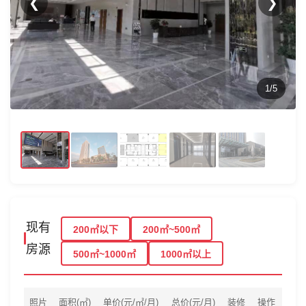
❮
❯
1/5
现有
200㎡以下
200㎡~500㎡
房源
500㎡~1000㎡
1000㎡以上
照片
面积(㎡)
单价(元/㎡/月)
总价(元/月)
装修
操作