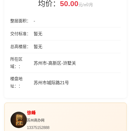
均价：
50.00
元/㎡/月
整层面积
-
交付标准
暂无
总高楼层
暂无
所在区
苏州市-高新区-浒墅关
域：
楼盘地
苏州市城际路21号
址：
徐峰
苏州商办网
13375152888