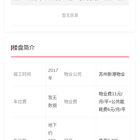
暂无房源
楼盘简介
2017
竣工时间
物业公司
苏州新港物业
年
物业费11元/
暂无
车位费
物业费
月/平+公共能
数据
耗费6元/月/平
地下
约