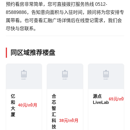
预约看房非常简单，您可直接拨打服务热线 0512-
85889886，告知意向面积与入驻时间，顾问将为您安排专
属带看。也可
查看汇融广场详情
后在线登记需求，我们会
尽快与您联系。
同区域推荐楼盘
亿
合
源点
65元/㎡/月
和
芯
LiveLab
40元/㎡/月
大
智
厦
汇
科
38元/㎡/月
技