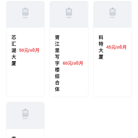
芯
胥
科
汇
江
特
45元/㎡/月
湖
50元/㎡/月
里
大
大
写
厦
厦
字
60元/㎡/月
楼
综
合
体