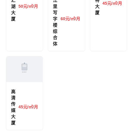
汇
江
特
45元/㎡/月
湖
50元/㎡/月
里
大
大
写
厦
厦
字
60元/㎡/月
楼
综
合
体
高
清
传
45元/㎡/月
媒
大
厦