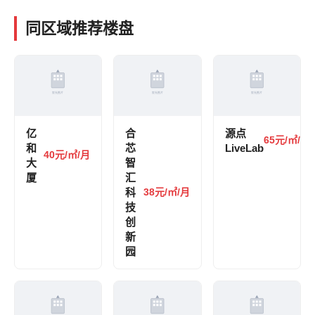
同区域推荐楼盘
亿
合
源点
65元/㎡/月
和
芯
LiveLab
40元/㎡/月
大
智
厦
汇
科
38元/㎡/月
技
创
新
园