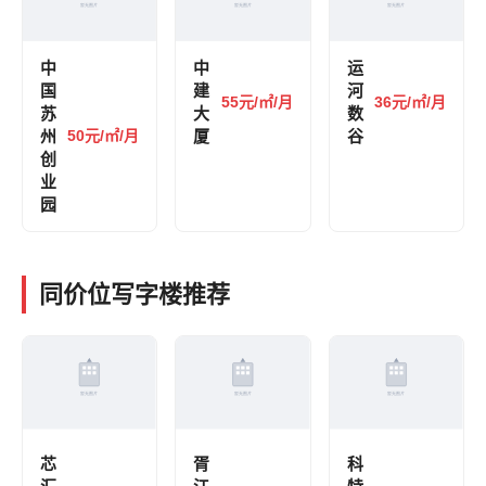
中
中
运
国
建
河
55元/㎡/月
36元/㎡/月
苏
大
数
州
50元/㎡/月
厦
谷
创
业
园
同价位写字楼推荐
芯
胥
科