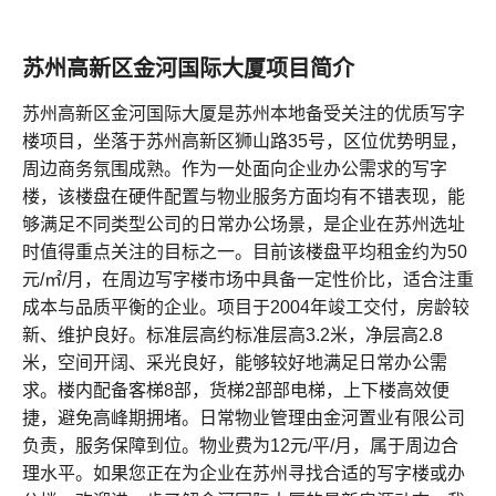
苏州高新区金河国际大厦项目简介
苏州高新区金河国际大厦是苏州本地备受关注的优质写字
楼项目，坐落于苏州高新区狮山路35号，区位优势明显，
周边商务氛围成熟。作为一处面向企业办公需求的写字
楼，该楼盘在硬件配置与物业服务方面均有不错表现，能
够满足不同类型公司的日常办公场景，是企业在苏州选址
时值得重点关注的目标之一。目前该楼盘平均租金约为50
元/㎡/月，在周边写字楼市场中具备一定性价比，适合注重
成本与品质平衡的企业。项目于2004年竣工交付，房龄较
新、维护良好。标准层高约标准层高3.2米，净层高2.8
米，空间开阔、采光良好，能够较好地满足日常办公需
求。楼内配备客梯8部，货梯2部部电梯，上下楼高效便
捷，避免高峰期拥堵。日常物业管理由金河置业有限公司
负责，服务保障到位。物业费为12元/平/月，属于周边合
理水平。如果您正在为企业在苏州寻找合适的写字楼或办