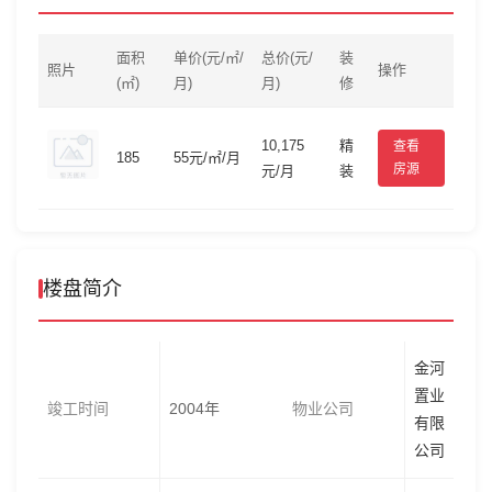
面积
单价(元/㎡/
总价(元/
装
照片
操作
(㎡)
月)
月)
修
10,175
精
查看
185
55元/㎡/月
房源
元/月
装
楼盘简介
金河
置业
竣工时间
2004年
物业公司
有限
公司