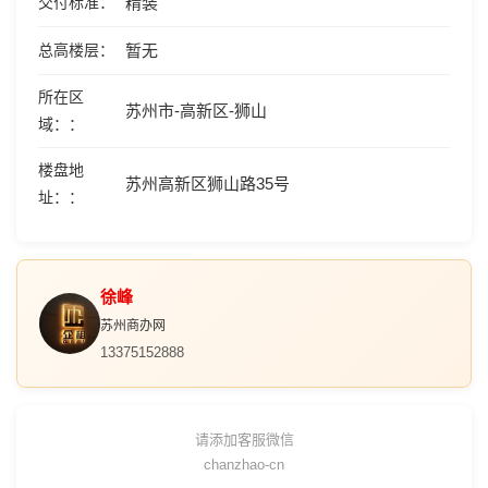
交付标准
精装
总高楼层
暂无
所在区
苏州市-高新区-狮山
域：
楼盘地
苏州高新区狮山路35号
址：
徐峰
苏州商办网
13375152888
请添加客服微信
chanzhao-cn