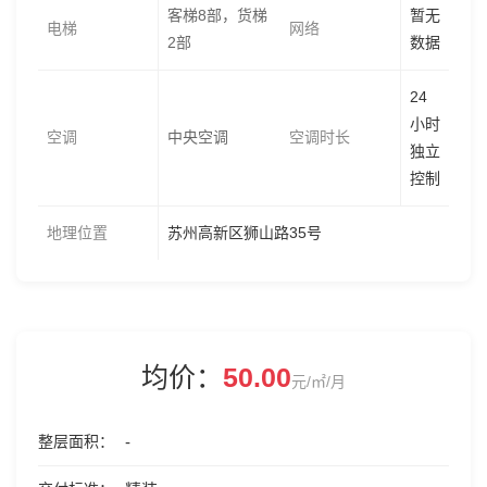
客梯8部，货梯
暂无
电梯
网络
2部
数据
24
小时
空调
中央空调
空调时长
独立
控制
地理位置
苏州高新区狮山路35号
均价：
50.00
元/㎡/月
整层面积
-