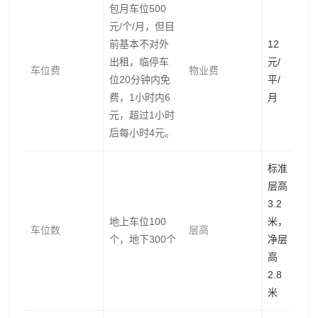
包月车位500
元/个/月，但目
前基本不对外
12
出租，临停车
元/
车位费
物业费
位20分钟内免
平/
费，1小时内6
月
元，超过1小时
后每小时4元。
标准
层高
3.2
地上车位100
米，
车位数
层高
个，地下300个
净层
高
2.8
米