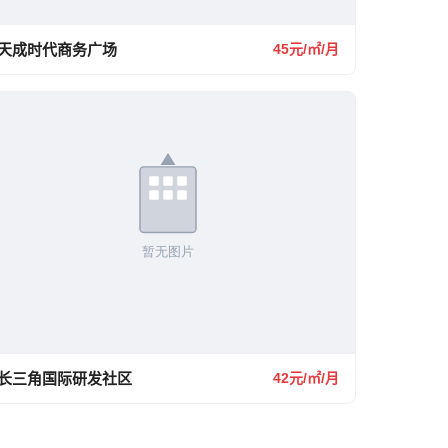
天成时代商务广场
45元/㎡/月
长三角国际研发社区
42元/㎡/月