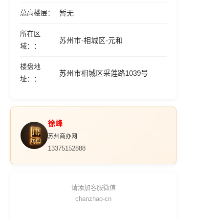
总高楼层
暂无
所在区
苏州市-相城区-元和
域：
楼盘地
苏州市相城区采莲路1039号
址：
徐峰
苏州商办网
13375152888
请添加客服微信
chanzhao-cn