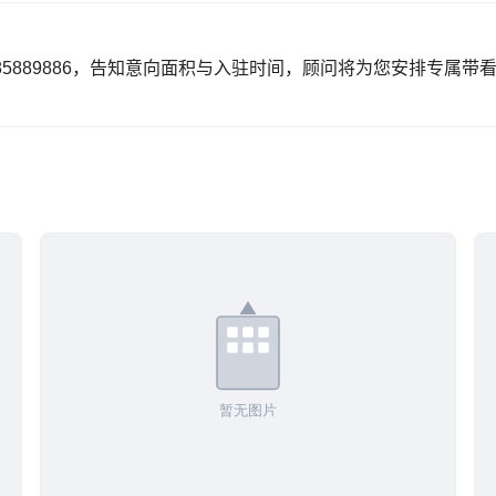
85889886，告知意向面积与入驻时间，顾问将为您安排专属带