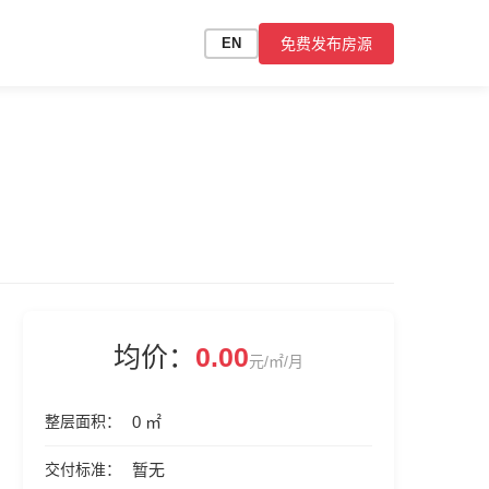
免费发布房源
EN
均价：
0.00
元/㎡/月
整层面积
0 ㎡
交付标准
暂无