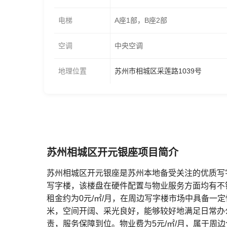
电梯
A座1部，B座2部
空调
中央空调
地理位置
苏州市相城区采莲路1039号
苏州相城区开元银座项目简介
苏州相城区开元银座是苏州本地备受关注的优质写
写字楼，该楼盘在硬件配置与物业服务方面均有不
租金约为0元/㎡/月，在周边写字楼市场中具备一
米，空间开阔、采光良好，能够较好地满足日常办
责，服务保障到位。物业费为5元/㎡/月，属于