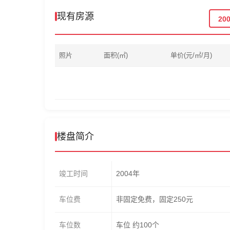
现有房源
20
照片
面积(㎡)
单价(元/㎡/月)
楼盘简介
竣工时间
2004年
车位费
非固定免费，固定250元
车位数
车位 约100个