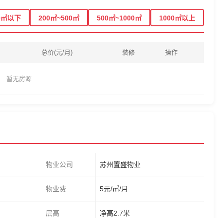
0㎡以下
200㎡~500㎡
500㎡~1000㎡
1000㎡以上
总价(元/月)
装修
操作
暂无房源
物业公司
苏州置盛物业
物业费
5元/㎡/月
层高
净高2.7米