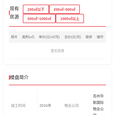
现有
200㎡以下
200㎡~500㎡
房源
500㎡~1000㎡
1000㎡以上
照片
面积(㎡)
单价(元/㎡/月)
总价(元/月)
装修
操作
暂无房源
楼盘简介
苏州华
新国际
竣工时间
2016年
物业公司
物业公