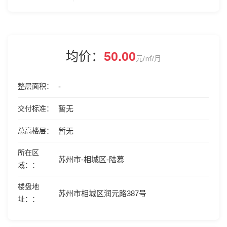
均价：
50.00
元/㎡/月
整层面积
-
交付标准
暂无
总高楼层
暂无
所在区
苏州市-相城区-陆慕
域：
楼盘地
苏州市相城区润元路387号
址：