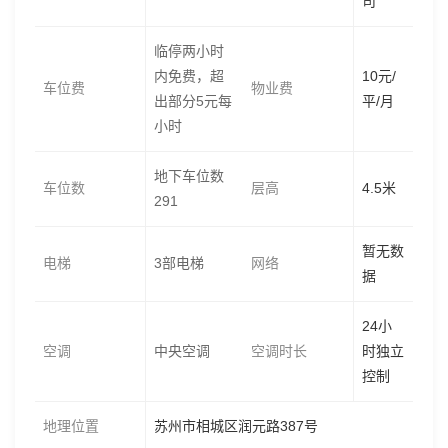
司
临停两小时
内免费，超
10元/
车位费
物业费
出部分5元每
平/月
小时
地下车位数
车位数
层高
4.5米
291
暂无数
电梯
3部电梯
网络
据
24小
空调
中央空调
空调时长
时独立
控制
地理位置
苏州市相城区润元路387号