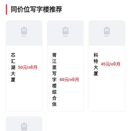
同价位写字楼推荐
芯
胥
科
汇
江
特
45元/㎡/月
湖
50元/㎡/月
里
大
大
写
厦
厦
字
60元/㎡/月
楼
综
合
体