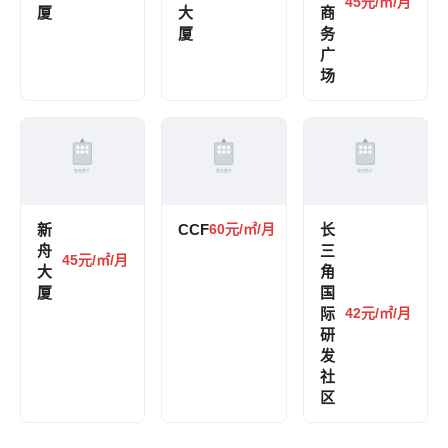
45元/㎡/月
厦
大
商
厦
务
广
场
新
CCF
60元/㎡/月
长
舟
三
45元/㎡/月
大
角
厦
国
际
42元/㎡/月
研
发
社
区