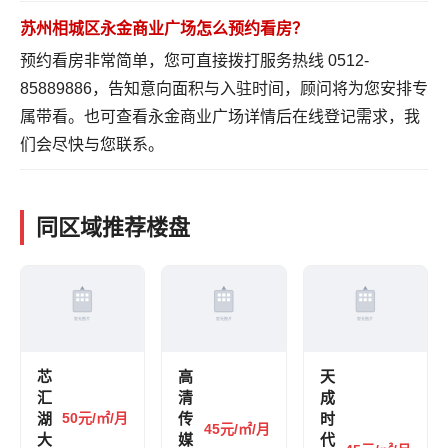
苏州相城区永金商业广场怎么预约看房？
预约看房非常简单，您可直接拨打服务热线 0512-
85889886，告知意向面积与入驻时间，顾问将为您安排专
属带看。也可
查看永金商业广场详情
后在线登记需求，我
们会尽快与您联系。
同区域推荐楼盘
芯
高
天
汇
清
成
湖
50元/㎡/月
传
时
45元/㎡/月
大
媒
代