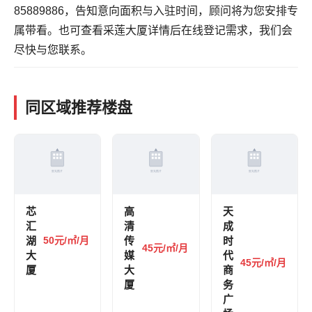
85889886，告知意向面积与入驻时间，顾问将为您安排专
属带看。也可
查看采莲大厦详情
后在线登记需求，我们会
尽快与您联系。
同区域推荐楼盘
芯
高
天
汇
清
成
湖
50元/㎡/月
传
时
45元/㎡/月
大
媒
代
45元/㎡/月
厦
大
商
厦
务
广