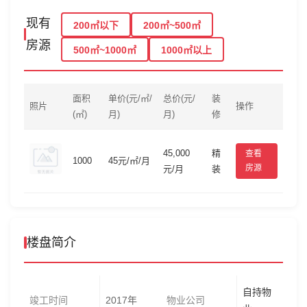
现有
200㎡以下
200㎡~500㎡
房源
500㎡~1000㎡
1000㎡以上
面积
单价(元/㎡/
总价(元/
装
照片
操作
(㎡)
月)
月)
修
45,000
精
查看
1000
45元/㎡/月
房源
元/月
装
楼盘简介
自持物
竣工时间
2017年
物业公司