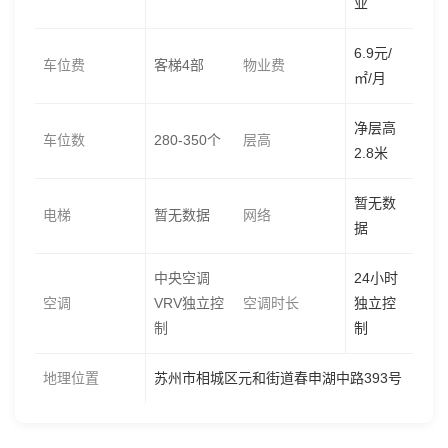
业
6.9元/
车位费
客梯4部
物业费
㎡/月
净层高
车位数
280-350个
层高
2.8米
暂无数
电梯
暂无数据
网络
据
中央空调
24小时
空调
VRV独立控
空调时长
独立控
制
制
地理位置
苏州市相城区元和街道春申湖中路393号