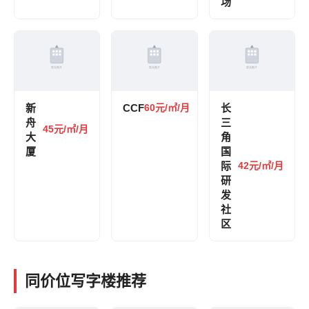
场
新
CCF
60元/㎡/月
长
舟
三
45元/㎡/月
大
角
厦
国
际
42元/㎡/月
研
发
社
区
同价位写字楼推荐