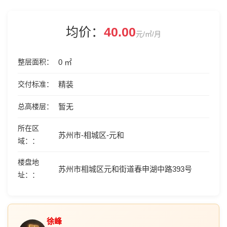
均价：
40.00
元/㎡/月
整层面积
0 ㎡
交付标准
精装
总高楼层
暂无
所在区
苏州市-相城区-元和
域：
楼盘地
苏州市相城区元和街道春申湖中路393号
址：
徐峰