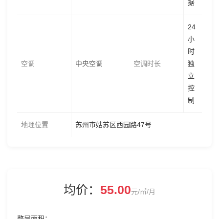
据
24
小
时
空调
中央空调
空调时长
独
立
控
制
地理位置
苏州市姑苏区西园路47号
均价：
55.00
元/㎡/月
整层面积
-