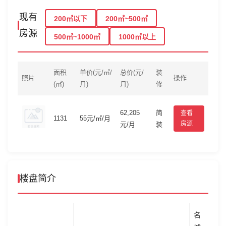
现有
200㎡以下
200㎡~500㎡
房源
500㎡~1000㎡
1000㎡以上
面积
单价(元/㎡/
总价(元/
装
照片
操作
(㎡)
月)
月)
修
62,205
简
查看
1131
55元/㎡/月
房源
元/月
装
楼盘简介
名