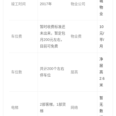
城
竣工时间
2017年
物业公司
物
业
暂时收费标准还
10
未出来，暂定包
元/
车位费
物业费
月200元左右，
平/
目前可免费
月
净
层
共计200个左右
车位数
层高
高
停车位
2.6
米
暂
2部客梯，1部货
无
电梯
网络
梯
数