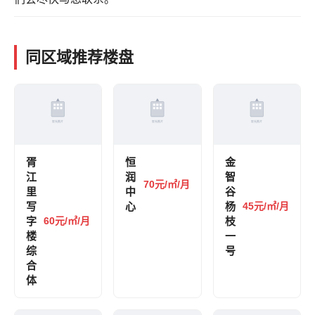
同区域推荐楼盘
胥
恒
金
江
润
智
70元/㎡/月
里
中
谷
写
心
杨
45元/㎡/月
字
60元/㎡/月
枝
楼
一
综
号
合
体