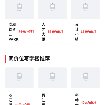
安和
人
设
锦胥
才
计
75元/㎡/月
55元/㎡/月
65元/㎡/月
江
大
小
PARK
厦
镇
同价位写字楼推荐
芯
胥
科
汇
江
特
45元/㎡/月
50元/㎡/月