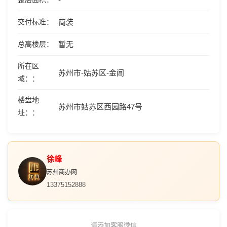
交付标准
简装
总高楼层
暂无
所在区
苏州市-姑苏区-金阊
域：
楼盘地
苏州市姑苏区西园路47号
址：
徐峰
苏州商办网
13375152888
请添加客服微信