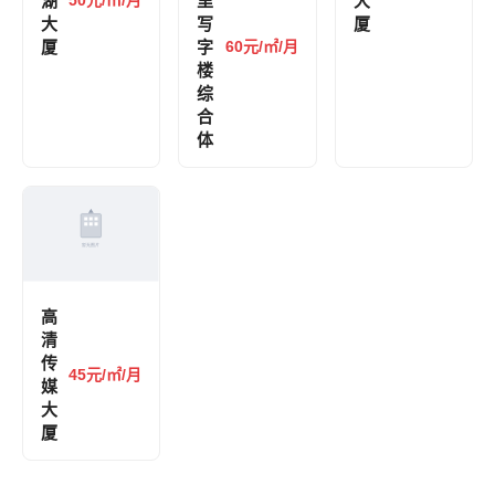
湖
里
大
大
写
厦
厦
字
60元/㎡/月
楼
综
合
体
高
清
传
45元/㎡/月
媒
大
厦