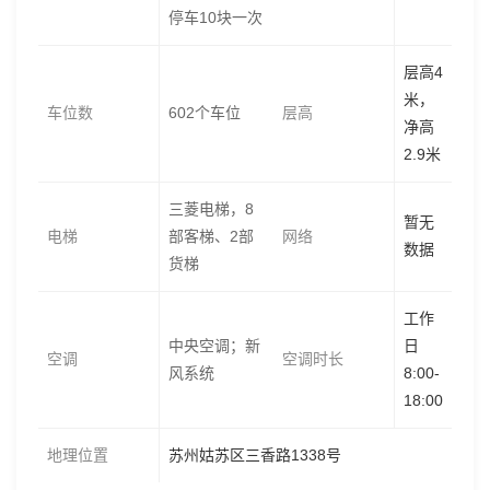
停车10块一次
层高4
米，
车位数
602个车位
层高
净高
2.9米
三菱电梯，8
暂无
电梯
部客梯、2部
网络
数据
货梯
工作
中央空调；新
日
空调
空调时长
风系统
8:00-
18:00
地理位置
苏州姑苏区三香路1338号