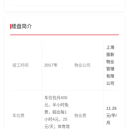
楼盘简介
上海
振新
物业
竣工时间
2017年
物业公司
管理
有限
公司
车位包月400
元，半小时免
11.26
费，超出每1
车位费
物业费
元/平/
小时4元，25
月
元/天；体育馆