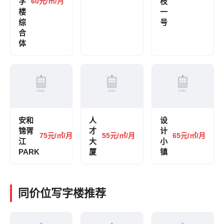
字
60元/㎡/月
枝
楼
一
综
号
合
体
安和
人
设
锦胥
才
计
75元/㎡/月
55元/㎡/月
65元/㎡/月
江
大
小
PARK
厦
镇
同价位写字楼推荐