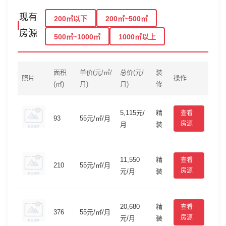
现有
200㎡以下
200㎡~500㎡
房源
500㎡~1000㎡
1000㎡以上
面积
单价(元/㎡/
总价(元/
装
照片
操作
(㎡)
月)
月)
修
5,115元/
精
查看
93
55元/㎡/月
房源
月
装
11,550
精
查看
210
55元/㎡/月
房源
元/月
装
20,680
精
查看
376
55元/㎡/月
房源
元/月
装