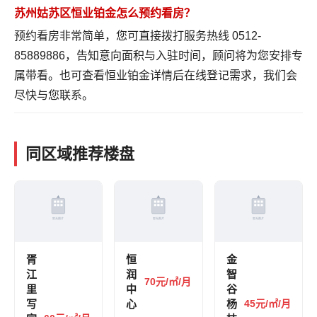
苏州姑苏区恒业铂金怎么预约看房？
预约看房非常简单，您可直接拨打服务热线 0512-
85889886，告知意向面积与入驻时间，顾问将为您安排专
属带看。也可
查看恒业铂金详情
后在线登记需求，我们会
尽快与您联系。
同区域推荐楼盘
胥
恒
金
江
润
智
70元/㎡/月
里
中
谷
写
心
杨
45元/㎡/月