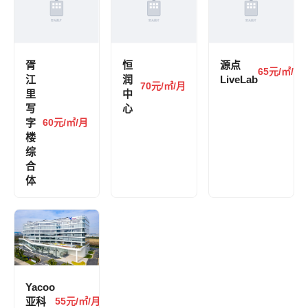
胥
恒
源点
65元/㎡/月
江
润
LiveLab
70元/㎡/月
里
中
写
心
字
60元/㎡/月
楼
综
合
体
Yacoo
亚科
55元/㎡/月