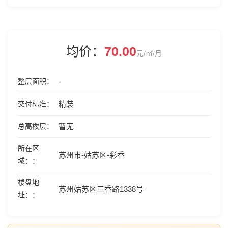
均价：
70.00
元/㎡/月
整层面积
-
交付标准
精装
总高楼层
暂无
所在区
苏州市-姑苏区-彩香
域：
楼盘地
苏州姑苏区三香路1338号
址：