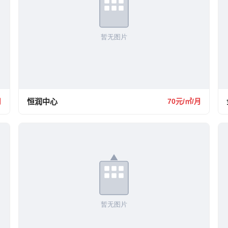
月
恒润中心
70元/㎡/月