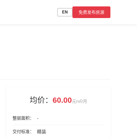
免费发布房源
EN
均价：
60.00
元/㎡/月
整层面积
-
交付标准
精装