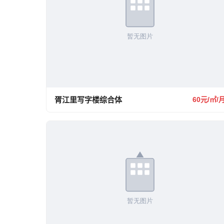
胥江里写字楼综合体
60元/㎡/