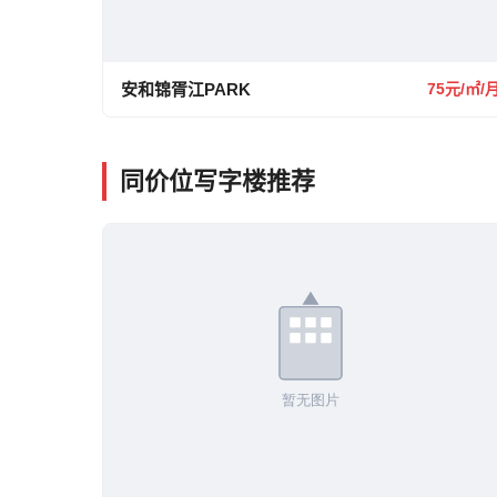
安和锦胥江PARK
75元/㎡/
同价位写字楼推荐