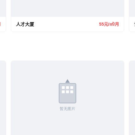
月
人才大厦
55元/㎡/月