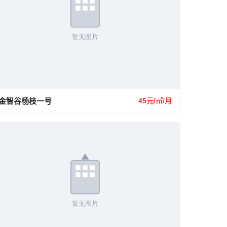
金智谷杨枝一号
45元/㎡/月