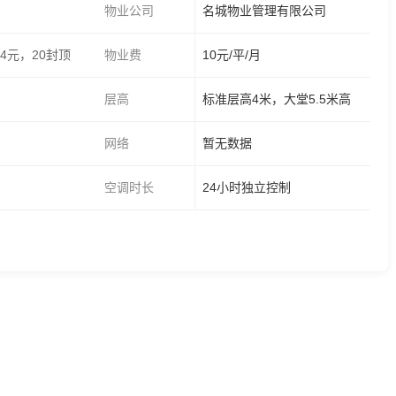
物业公司
名城物业管理有限公司
4元，20封顶
物业费
10元/平/月
层高
标准层高4米，大堂5.5米高
网络
暂无数据
空调时长
24小时独立控制