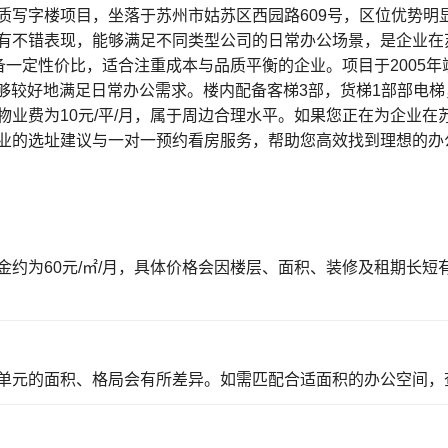
质写字楼项目，坐落于苏州市姑苏区西园路609号，区位优势明
有不错表现，能够满足不同类型公司的日常办公场景，是企业在
具备一定性价比，适合注重成本与品质平衡的企业。项目于2005
能够较好地满足日常办公需求。楼内配备客梯3部，货梯1部部电
物业费为10元/平/月，属于周边合理水平。如果您正在为企业
业的选址建议与一对一预约看房服务，帮助您高效找到理想的办
金约为60元/㎡/月，具体价格会因楼层、面积、装修及租期长
单元的面积、格局会有所差异。如需匹配合适面积的办公空间，