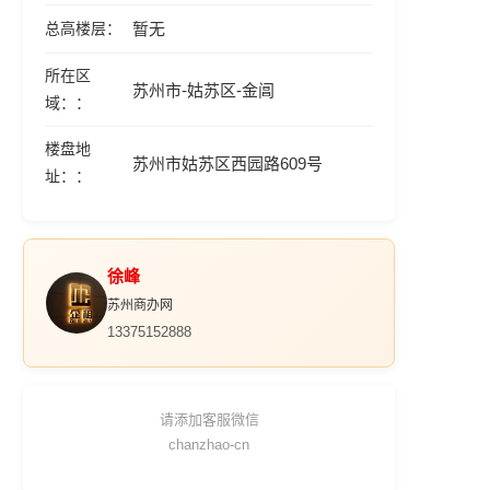
总高楼层
暂无
所在区
苏州市-姑苏区-金阊
域：
楼盘地
苏州市姑苏区西园路609号
址：
徐峰
苏州商办网
13375152888
请添加客服微信
chanzhao-cn