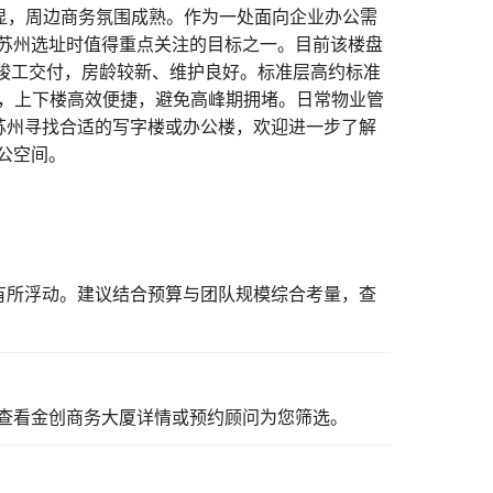
显，周边商务氛围成熟。作为一处面向企业办公需
苏州选址时值得重点关注的目标之一。目前该楼盘
年竣工交付，房龄较新、维护良好。标准层高约标准
梯，上下楼高效便捷，避免高峰期拥堵。日常物业管
在苏州寻找合适的写字楼或办公楼，欢迎进一步了解
公空间。
短有所浮动。建议结合预算与团队规模综合考量，
查
查看金创商务大厦详情
或预约顾问为您筛选。