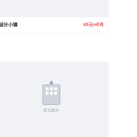
设计小镇
65元/㎡/月