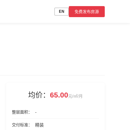
免费发布房源
EN
均价：
65.00
元/㎡/月
整层面积
-
交付标准
精装