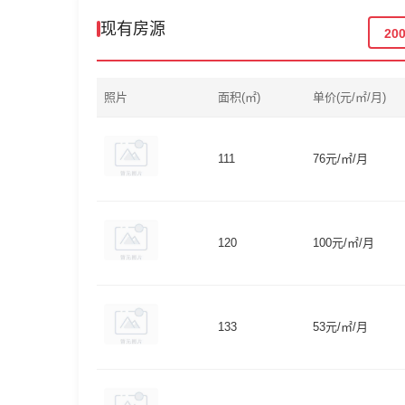
现有房源
20
照片
面积(㎡)
单价(元/㎡/月)
111
76元/㎡/月
120
100元/㎡/月
133
53元/㎡/月