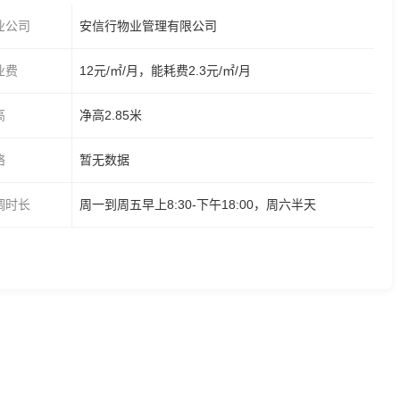
业公司
安信行物业管理有限公司
业费
12元/㎡/月，能耗费2.3元/㎡/月
高
净高2.85米
络
暂无数据
调时长
周一到周五早上8:30-下午18:00，周六半天