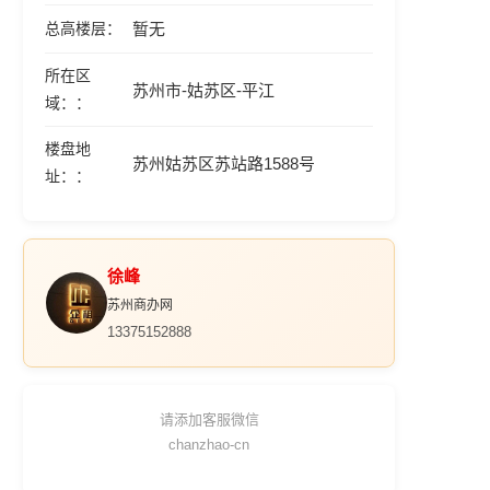
总高楼层
暂无
所在区
苏州市-姑苏区-平江
域：
楼盘地
苏州姑苏区苏站路1588号
址：
徐峰
苏州商办网
13375152888
请添加客服微信
chanzhao-cn