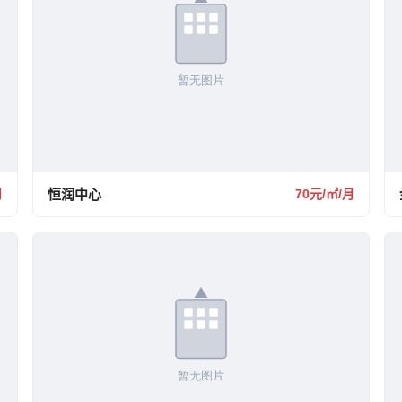
月
恒润中心
70元/㎡/月