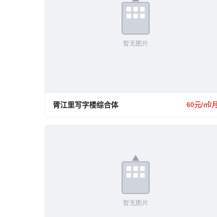
胥江里写字楼综合体
60元/㎡/