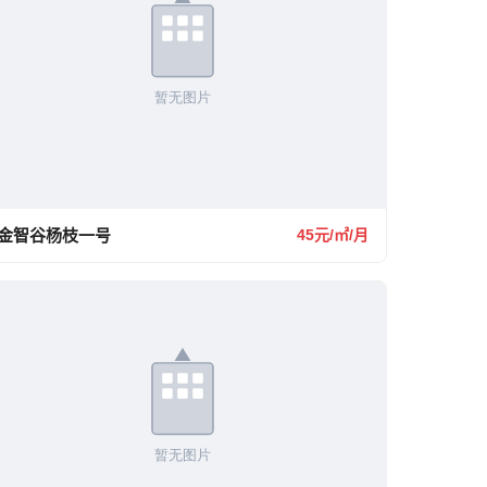
金智谷杨枝一号
45元/㎡/月