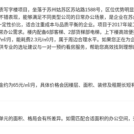
质写字楼项目，坐落于苏州姑苏区苏站路1588号，区位优势明
不错表现，能够满足不同类型公司的日常办公场景，是企业在苏
备一定性价比，适合注重成本与品质平衡的企业。项目于2017年
日常办公需求。楼内配备6部客梯、2部货梯部电梯，上下楼高效
/㎡/月，能耗费2.3元/㎡/月，属于周边合理水平。如果您正在
供专业的选址建议与一对一预约看房服务，帮助您高效找到理想
金约为65元/㎡/月，具体价格会因楼层、面积、装修及租期长
单元的面积、格局会有所差异。如需匹配合适面积的办公空间，