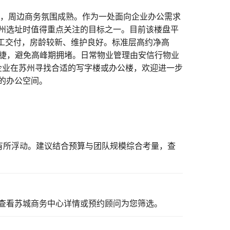
显，周边商务氛围成熟。作为一处面向企业办公需求
州选址时值得重点关注的目标之一。目前该楼盘平
竣工交付，房龄较新、维护良好。标准层高约净高
便捷，避免高峰期拥堵。日常物业管理由安信行物业
为企业在苏州寻找合适的写字楼或办公楼，欢迎进一步
的办公空间。
短有所浮动。建议结合预算与团队规模综合考量，
查
查看苏城商务中心详情
或预约顾问为您筛选。