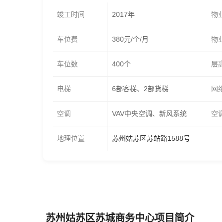
竣工时间
2017年
物
车位费
380元/个/月
物
车位数
400个
层
电梯
6部客梯、2部货梯
网
空调
VAV中央空调、新风系统
空
地理位置
苏州姑苏区苏站路1588号
苏州姑苏区苏城商务中心项目简介