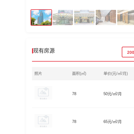
现有房源
20
照片
面积(㎡)
单价(元/㎡/月)
78
50元/㎡/月
78
65元/㎡/月