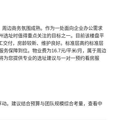
，周边商务氛围成熟。作为一处面向企业办公需求
州选址时值得重点关注的目标之一。目前该楼盘平
竣工交付，房龄较新、维护良好。标准层高约标准层
务保障到位。物业费为16.7元/平米/月，属于周边
将为您提供专业的选址建议与一对一预约看房服
所浮动。建议结合预算与团队规模综合考量，
查看中