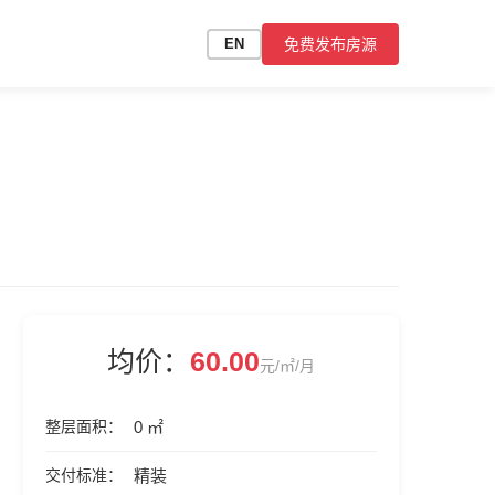
免费发布房源
EN
均价：
60.00
元/㎡/月
整层面积
0 ㎡
交付标准
精装