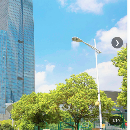
❯
1/10