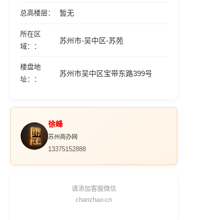
总高楼层
暂无
所在区
苏州市-吴中区-苏苑
域：
楼盘地
苏州市吴中区宝带东路399号
址：
徐峰
苏州商办网
13375152888
请添加客服微信
chanzhao-cn