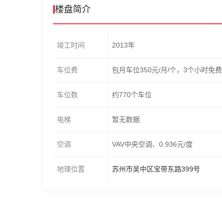
楼盘简介
竣工时间
2013年
车位费
包月车位350元/月/个，3个小时免
车位数
约770个车位
电梯
暂无数据
空调
VAV中央空调、0.936元/度
地理位置
苏州市吴中区宝带东路399号