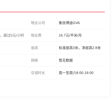
物业公司
衡信博迪GVA
费，超过5元/小时
物业费
16.7元/平米/月
层高
标准层高3米，净层高2.8米
网络
暂无数据
空调时长
周一至周六8:00-18:00