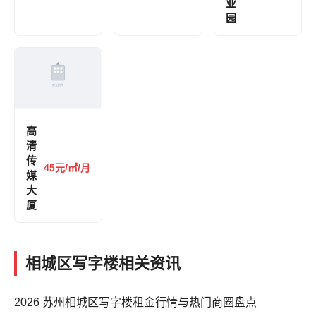
业
园
高
清
传
45元/㎡/月
媒
大
厦
相城区写字楼相关资讯
2026 苏州相城区写字楼租金行情与热门商圈盘点