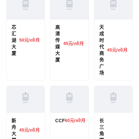
芯
高
天
汇
清
成
湖
50元/㎡/月
传
时
45元/㎡/月
大
媒
代
45元/㎡/月
厦
大
商
厦
务
广
场
新
CCF
60元/㎡/月
长
舟
三
45元/㎡/月
大
角