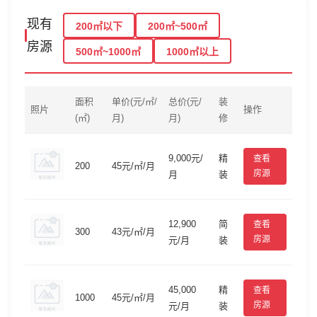
现有
200㎡以下
200㎡~500㎡
房源
500㎡~1000㎡
1000㎡以上
面积
单价(元/㎡/
总价(元/
装
照片
操作
(㎡)
月)
月)
修
9,000元/
精
查看
200
45元/㎡/月
房源
月
装
12,900
简
查看
300
43元/㎡/月
房源
元/月
装
45,000
精
查看
1000
45元/㎡/月
房源
元/月
装