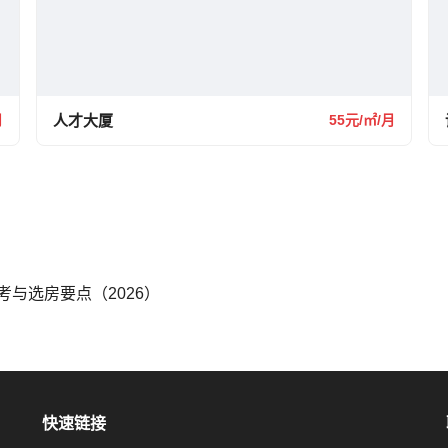
月
人才大厦
55元/㎡/月
与选房要点（2026）
快速链接