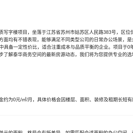
质写字楼项目，坐落于江苏省苏州市姑苏区人民路383号，区位
方面均有不错表现，能够满足不同类型公司的日常办公场景，是
市场中具备一定性价比，适合注重成本与品质平衡的企业。项目于
步了解泰华商务空间的最新房源动态，我们将为您提供专业的选
金约为0元/㎡/月，具体价格会因楼层、面积、装修及租期长短
单元的面积、格局会有所差异。如需匹配合适面积的办公空间，