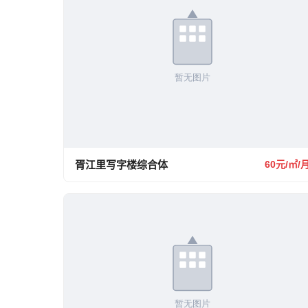
胥江里写字楼综合体
60元/㎡/