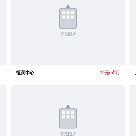
月
恒润中心
70元/㎡/月