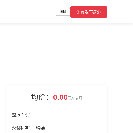
免费发布房源
EN
均价：
0.00
元/㎡/月
整层面积
-
交付标准
精装