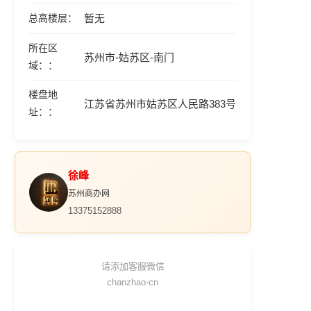
总高楼层
暂无
所在区
苏州市-姑苏区-南门
域：
楼盘地
江苏省苏州市姑苏区人民路383号
址：
徐峰
苏州商办网
13375152888
请添加客服微信
chanzhao-cn