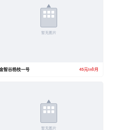
金智谷杨枝一号
45元/㎡/月