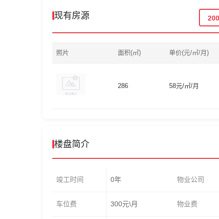
现有房源
20
照片
面积(㎡)
单价(元/㎡/月)
286
58元/㎡/月
楼盘简介
竣工时间
0年
物业公司
车位费
300元\月
物业费