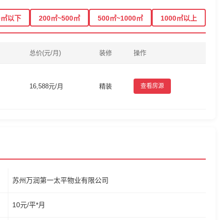
0㎡以下
200㎡~500㎡
500㎡~1000㎡
1000㎡以上
总价(元/月)
装修
操作
16,588元/月
精装
查看房源
苏州万润第一太平物业有限公司
10元/平*月