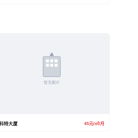
科特大厦
45元/㎡/月