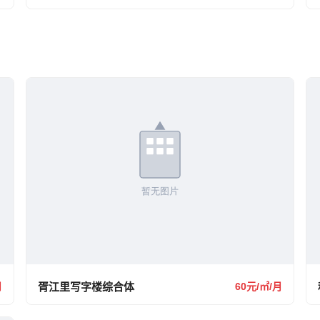
月
胥江里写字楼综合体
60元/㎡/月