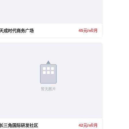
天成时代商务广场
45元/㎡/月
长三角国际研发社区
42元/㎡/月