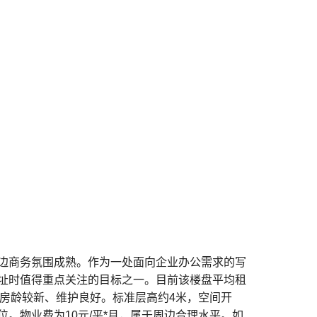
边商务氛围成熟。作为一处面向企业办公需求的写
址时值得重点关注的目标之一。目前该楼盘平均租
，房龄较新、维护良好。标准层高约4米，空间开
。物业费为10元/平*月，属于周边合理水平。如