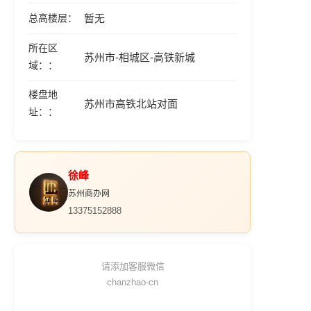
总高楼层
暂无
所在区
苏州市-相城区-高铁新城
域：
楼盘地
苏州市高铁北站对面
址：
徐峰
苏州商办网
13375152888
请添加客服微信
chanzhao-cn