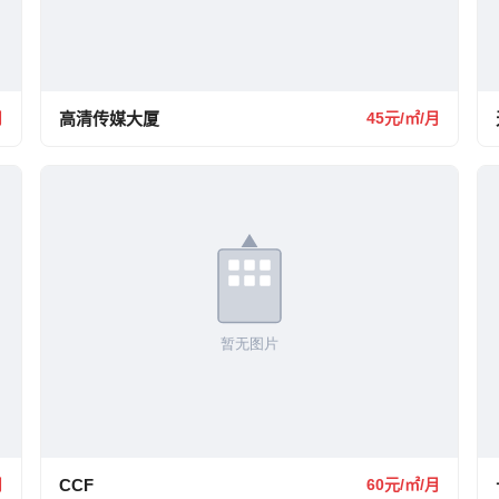
月
高清传媒大厦
45元/㎡/月
月
CCF
60元/㎡/月