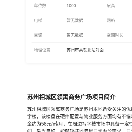
车位数
1000
层高
电梯
暂无数据
网络
空调
暂无数据
空调时长
地理位置
苏州市高铁北站对面
苏州相城区领寓商务广场项目简介
苏州相城区领寓商务广场是苏州本地备受关注的优
字楼，该楼盘在硬件配置与物业服务方面均有不错
金约为58元/㎡/月，在周边写字楼市场中具备一
阔、采光良好，能够较好地满足日常办公需求。日