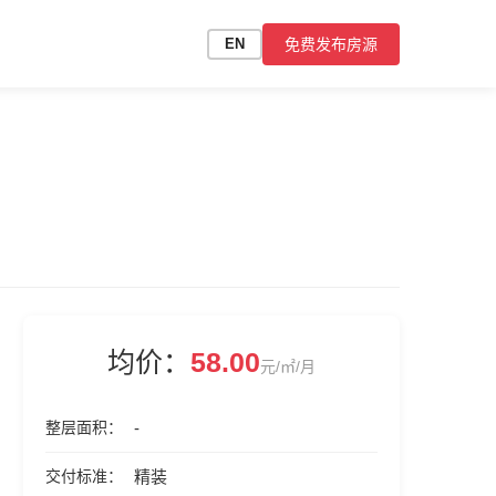
免费发布房源
EN
均价：
58.00
元/㎡/月
整层面积
-
交付标准
精装