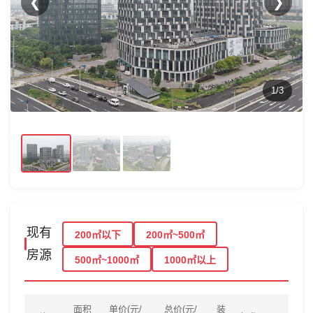
❮
❯
1/3
现有
200㎡以下
200㎡~500㎡
房源
500㎡~1000㎡
1000㎡以上
面积
单价(元/
总价(元/
装