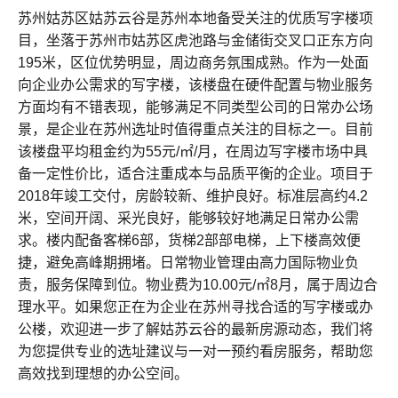
苏州姑苏区姑苏云谷是苏州本地备受关注的优质写字楼项
目，坐落于苏州市姑苏区虎池路与金储街交叉口正东方向
195米，区位优势明显，周边商务氛围成熟。作为一处面
向企业办公需求的写字楼，该楼盘在硬件配置与物业服务
方面均有不错表现，能够满足不同类型公司的日常办公场
景，是企业在苏州选址时值得重点关注的目标之一。目前
该楼盘平均租金约为55元/㎡/月，在周边写字楼市场中具
备一定性价比，适合注重成本与品质平衡的企业。项目于
2018年竣工交付，房龄较新、维护良好。标准层高约4.2
米，空间开阔、采光良好，能够较好地满足日常办公需
求。楼内配备客梯6部，货梯2部部电梯，上下楼高效便
捷，避免高峰期拥堵。日常物业管理由高力国际物业负
责，服务保障到位。物业费为10.00元/㎡8月，属于周边合
理水平。如果您正在为企业在苏州寻找合适的写字楼或办
公楼，欢迎进一步了解姑苏云谷的最新房源动态，我们将
为您提供专业的选址建议与一对一预约看房服务，帮助您
高效找到理想的办公空间。