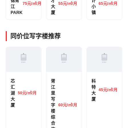
锦胥
才
计
75元/㎡/月
55元/㎡/月
65元/㎡/月
江
大
小
PARK
厦
镇
同价位写字楼推荐
芯
胥
科
汇
江
特
45元/㎡/月
湖
50元/㎡/月
里
大
大
写
厦
厦
字
60元/㎡/月
楼
综
合