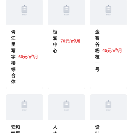
胥
恒
金
江
润
智
70元/㎡/月
里
中
谷
写
心
杨
45元/㎡/月
字
60元/㎡/月
枝
楼
一
综
号
合
体
安和
人
设