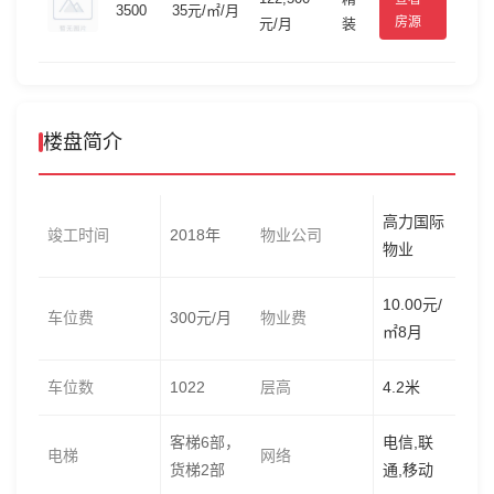
3500
35元/㎡/月
房源
元/月
装
楼盘简介
高力国际
竣工时间
2018年
物业公司
物业
10.00元/
车位费
300元/月
物业费
㎡8月
车位数
1022
层高
4.2米
客梯6部，
电信,联
电梯
网络
货梯2部
通,移动