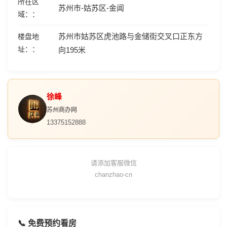
所在区
苏州市-姑苏区-金阊
域：
苏州市姑苏区虎池路与金储街交叉口正东方
楼盘地
址：
向195米
徐峰
苏州商办网
13375152888
请添加客服微信
chanzhao-cn
📞 免费预约看房