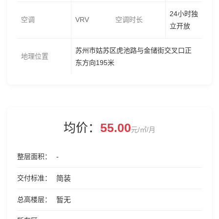
24小时独
空调
VRV
空调时长
立开放
苏州市姑苏区虎池路与金储街交叉口正
地理位置
东方向195米
均价：
55.00
元/㎡/月
整层面积
-
交付标准
简装
总高楼层
暂无