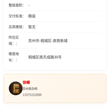
整层面积
-
交付标准
精装
总高楼层
暂无
所在区
苏州市-相城区-高铁新城
域：
楼盘地
相城区南天成路30号
址：
徐峰
苏州商办网
13375152888