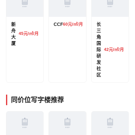
新
CCF
60元/㎡/月
长
舟
三
45元/㎡/月
大
角
厦
国
际
42元/㎡/月
研
发
社
区
同价位写字楼推荐