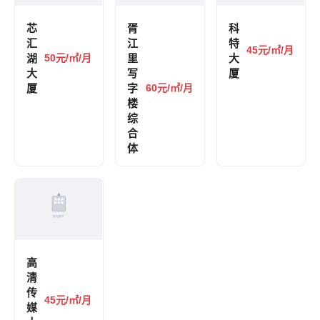
芯
胥
科
汇
江
特
45元/㎡/月
湖
50元/㎡/月
里
大
大
写
厦
厦
字
60元/㎡/月
楼
综
合
体
高
清
传
45元/㎡/月
媒