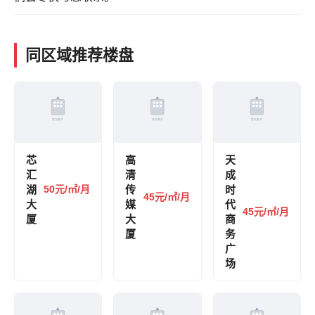
同区域推荐楼盘
芯
高
天
汇
清
成
湖
50元/㎡/月
传
时
45元/㎡/月
大
媒
代
45元/㎡/月
厦
大
商
厦
务
广
场