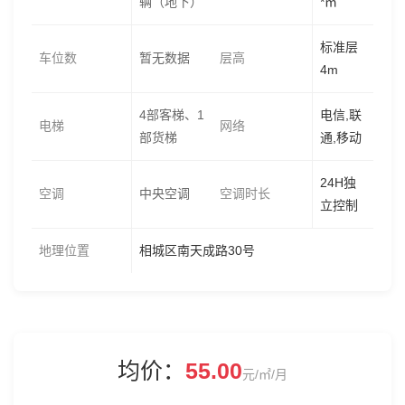
辆（地下）
*㎡
标准层
车位数
暂无数据
层高
4m
4部客梯、1
电信,联
电梯
网络
部货梯
通,移动
24H独
空调
中央空调
空调时长
立控制
地理位置
相城区南天成路30号
均价：
55.00
元/㎡/月