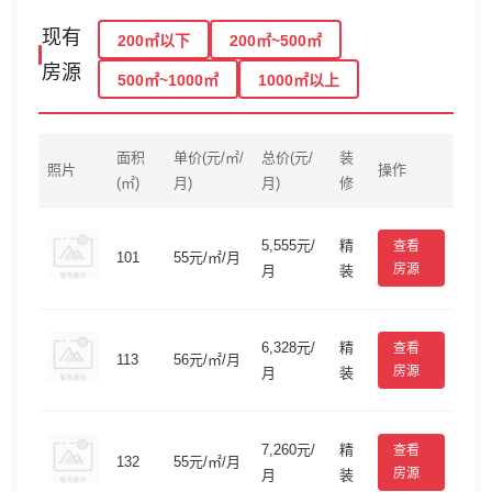
现有
200㎡以下
200㎡~500㎡
房源
500㎡~1000㎡
1000㎡以上
面积
单价(元/㎡/
总价(元/
装
照片
操作
(㎡)
月)
月)
修
5,555元/
精
查看
101
55元/㎡/月
房源
月
装
6,328元/
精
查看
113
56元/㎡/月
房源
月
装
7,260元/
精
查看
132
55元/㎡/月
房源
月
装