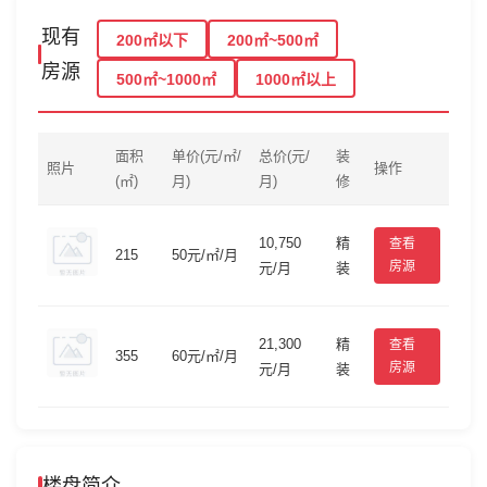
现有
200㎡以下
200㎡~500㎡
房源
500㎡~1000㎡
1000㎡以上
面积
单价(元/㎡/
总价(元/
装
照片
操作
(㎡)
月)
月)
修
10,750
精
查看
215
50元/㎡/月
房源
元/月
装
21,300
精
查看
355
60元/㎡/月
房源
元/月
装
楼盘简介