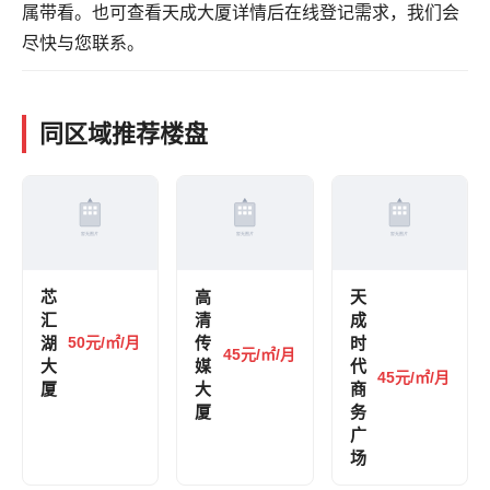
属带看。也可
查看天成大厦详情
后在线登记需求，我们会
尽快与您联系。
同区域推荐楼盘
芯
高
天
汇
清
成
湖
50元/㎡/月
传
时
45元/㎡/月
大
媒
代
45元/㎡/月
厦
大
商
厦
务
广
场