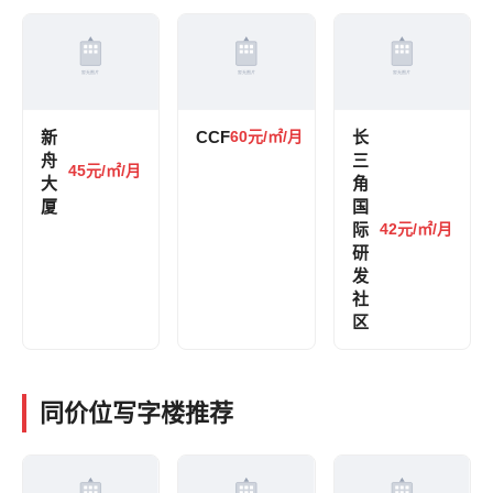
新
CCF
60元/㎡/月
长
舟
三
45元/㎡/月
大
角
厦
国
际
42元/㎡/月
研
发
社
区
同价位写字楼推荐