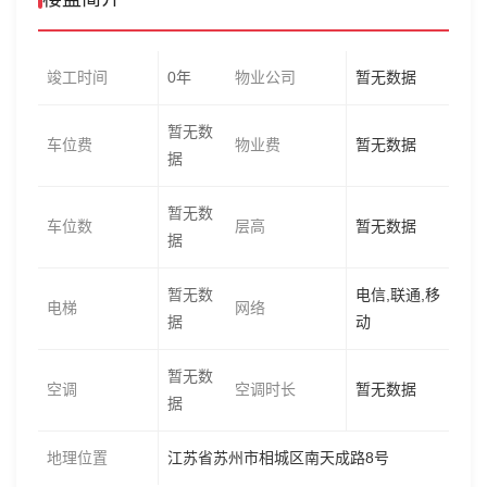
竣工时间
0年
物业公司
暂无数据
暂无数
车位费
物业费
暂无数据
据
暂无数
车位数
层高
暂无数据
据
暂无数
电信,联通,移
电梯
网络
据
动
暂无数
空调
空调时长
暂无数据
据
地理位置
江苏省苏州市相城区南天成路8号