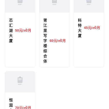
芯
胥
科
汇
江
特
45元/㎡/月
湖
50元/㎡/月
里
大
大
写
厦
厦
字
60元/㎡/月
楼
综
合
体
恒
润
70元/㎡/月