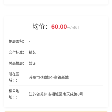
均价：
60.00
元/㎡/月
整层面积
-
交付标准
精装
总高楼层
暂无
所在区
苏州市-相城区-高铁新城
域：
楼盘地
江苏省苏州市相城区南天成路8号
址：