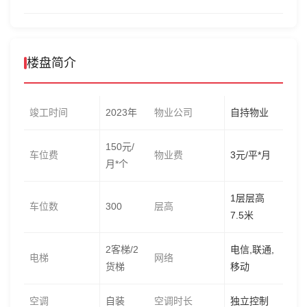
楼盘简介
竣工时间
2023年
物业公司
自持物业
150元/
车位费
物业费
3元/平*月
月*个
1层层高
车位数
300
层高
7.5米
2客梯/2
电信,联通,
电梯
网络
货梯
移动
空调
自装
空调时长
独立控制