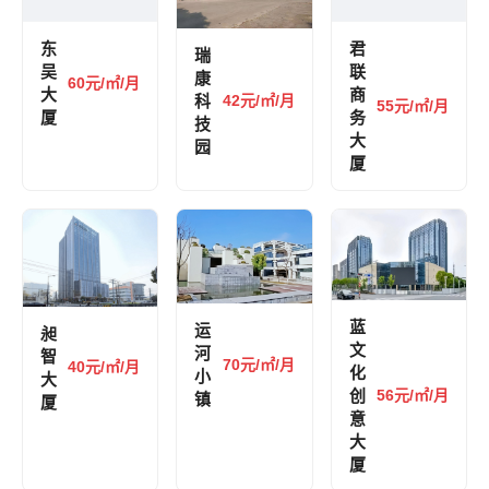
东
君
瑞
吴
联
康
60元/㎡/月
大
商
科
42元/㎡/月
55元/㎡/月
厦
务
技
大
园
厦
蓝
运
昶
文
河
智
70元/㎡/月
40元/㎡/月
化
小
大
创
56元/㎡/月
镇
厦
意
大
厦