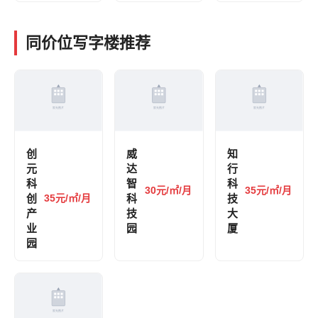
同价位写字楼推荐
创
威
知
元
达
行
科
智
科
30元/㎡/月
35元/㎡/月
创
35元/㎡/月
科
技
产
技
大
业
园
厦
园