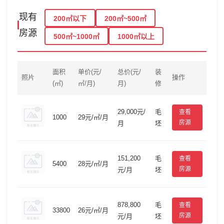
现有
200㎡以下
200㎡~500㎡
房源
500㎡~1000㎡
1000㎡以上
面积
单价(元/
总价(元/
装
照片
操作
(㎡)
㎡/月)
月)
修
29,000元/
毛
查看
1000
29元/㎡/月
房源
月
坯
151,200
毛
查看
5400
28元/㎡/月
房源
元/月
坯
878,800
毛
查看
33800
26元/㎡/月
房源
元/月
坯