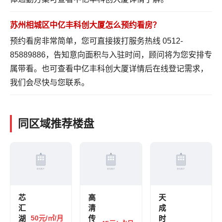
苏州相城区中亿丰科创大厦怎么预约看房？
预约看房非常简单，您可直接拨打服务热线 0512-
85889886，告知意向面积与入驻时间，顾问将为您安排专
属带看。也可
查看中亿丰科创大厦详情
后在线登记需求，
我们会尽快与您联系。
同区域推荐楼盘
芯
高
天
汇
清
成
湖
50元/㎡/月
传
时