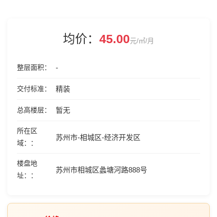
均价：
45.00
元/㎡/月
整层面积
-
交付标准
精装
总高楼层
暂无
所在区
苏州市-相城区-经济开发区
域：
楼盘地
苏州市相城区蠡塘河路888号
址：