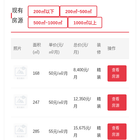
现有
200㎡以下
200㎡~500㎡
房源
500㎡~1000㎡
1000㎡以上
面积
单价(元/
总价(元/
装
照片
操作
(㎡)
㎡/月)
月)
修
8,400元/
精
查看
168
50元/㎡/月
房源
月
装
12,350元/
精
查看
247
50元/㎡/月
房源
月
装
15,675元/
精
查看
285
55元/㎡/月
房源
月
装