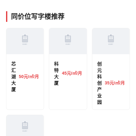
同价位写字楼推荐
芯
科
创
汇
特
元
45元/㎡/月
湖
50元/㎡/月
大
科
大
厦
创
35元/㎡/月
厦
产
业
园