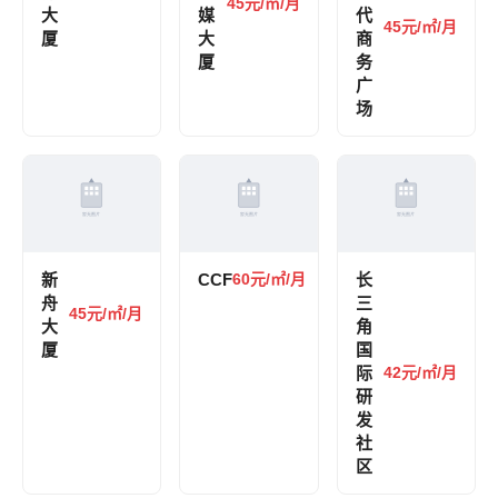
45元/㎡/月
大
媒
代
45元/㎡/月
厦
大
商
厦
务
广
场
新
CCF
60元/㎡/月
长
舟
三
45元/㎡/月
大
角
厦
国
际
42元/㎡/月
研
发
社
区