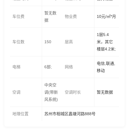
暂无数
车位费
物业费
10元/㎡*月
据
1层5.4
车位数
150
层高
米，其它
楼层4.2米;
电信,联通,
电梯
6部;
网络
移动
中央空
空调
调(带新
空调时长
暂无数据
风系统)
地理位置
苏州市相城区蠡塘河路888号