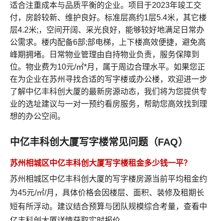
适合注重成本与品质平衡的企业。项目于2023年竣工交
付，房龄较新、维护良好。标准层高约1层5.4米，其它楼
层4.2米;，空间开阔、采光良好，能够较好地满足日常办
公需求。楼内配备6部;部电梯，上下楼高效便捷，避免高
峰期拥堵。日常物业管理由自持物业负责，服务保障到
位。物业费为10元/㎡*月，属于周边合理水平。如果您正
在为企业在苏州寻找合适的写字楼或办公楼，欢迎进一步
了解中亿丰科创大厦的最新房源动态，我们将为您提供专
业的选址建议与一对一预约看房服务，帮助您高效找到理
想的办公空间。
中亿丰科创大厦写字楼常见问题（FAQ）
苏州相城区中亿丰科创大厦写字楼租金多少钱一平？
苏州相城区中亿丰科创大厦的写字楼房源当前平均租金约
为45元/㎡/月，具体价格会因楼层、面积、装修及租期长
短有所浮动。建议结合预算与团队规模综合考量，
查看中
亿丰科创大厦详情
获取实时报价。