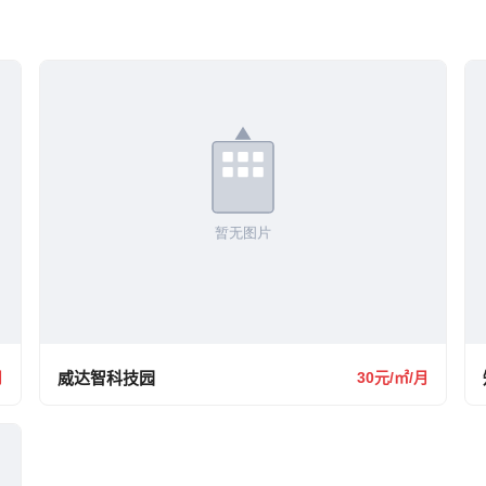
月
威达智科技园
30元/㎡/月