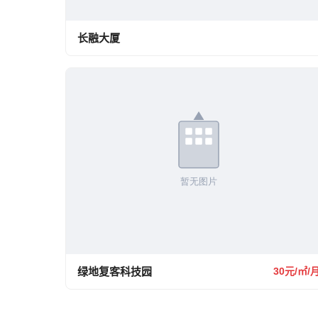
长融大厦
绿地复客科技园
30元/㎡/