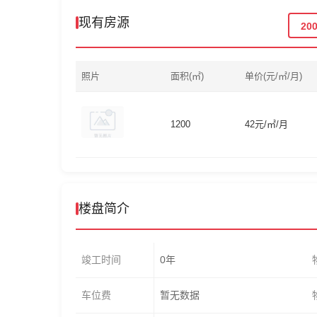
现有房源
20
照片
面积(㎡)
单价(元/㎡/月)
1200
42元/㎡/月
楼盘简介
竣工时间
0年
车位费
暂无数据