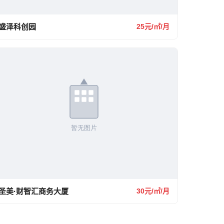
盛泽科创园
25元/㎡/月
圣美·财智汇商务大厦
30元/㎡/月