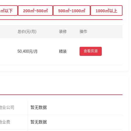
0㎡以下
200㎡~500㎡
500㎡~1000㎡
1000㎡以上
总价(元/月)
装修
操作
50,400元/月
精装
查看房源
物业公司
暂无数据
物业费
暂无数据