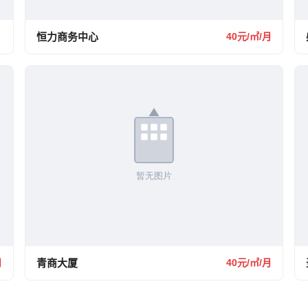
恒力商务中心
40元/㎡/月
月
青商大厦
40元/㎡/月