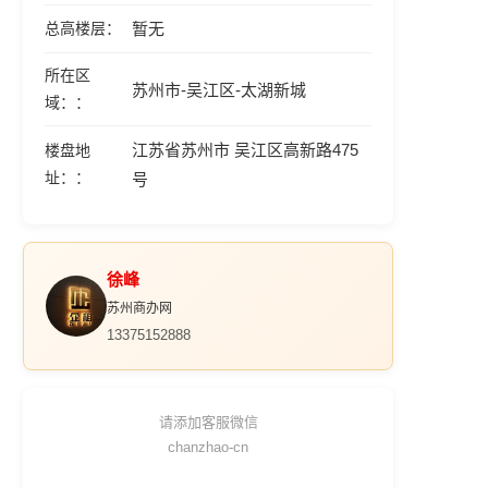
总高楼层
暂无
所在区
苏州市-吴江区-太湖新城
域：
江苏省苏州市 吴江区高新路475
楼盘地
址：
号
徐峰
苏州商办网
13375152888
请添加客服微信
chanzhao-cn