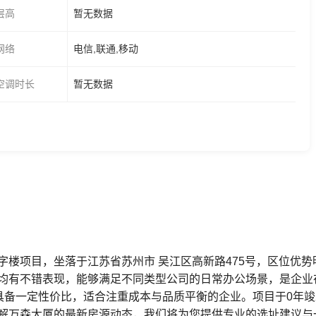
层高
暂无数据
网络
电信,联通,移动
空调时长
暂无数据
字楼项目，坐落于江苏省苏州市 吴江区高新路475号，区位优
均有不错表现，能够满足不同类型公司的日常办公场景，是企业
中具备一定性价比，适合注重成本与品质平衡的企业。项目于0年
解万森大厦的最新房源动态，我们将为您提供专业的选址建议与