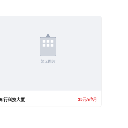
知行科技大厦
35元/㎡/月