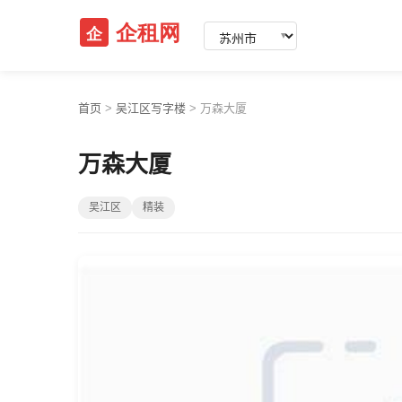
▼
首页
>
吴江区写字楼
>
万森大厦
万森大厦
吴江区
精装