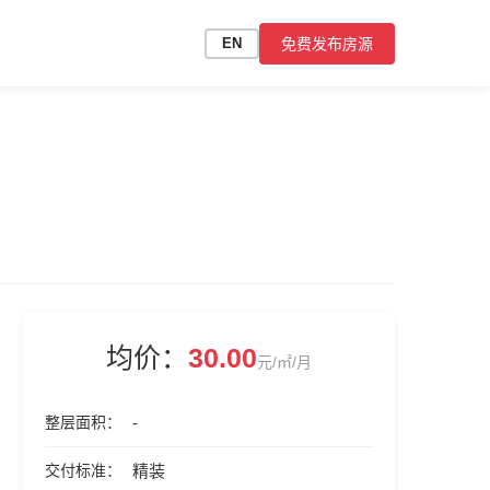
免费发布房源
EN
均价：
30.00
元/㎡/月
整层面积
-
交付标准
精装