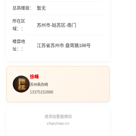
总高楼层
暂无
所在区
苏州市-姑苏区-南门
域：
楼盘地
江苏省苏州市 盘胥路188号
址：
徐峰
苏州商办网
13375152888
请添加客服微信
chanzhao-cn