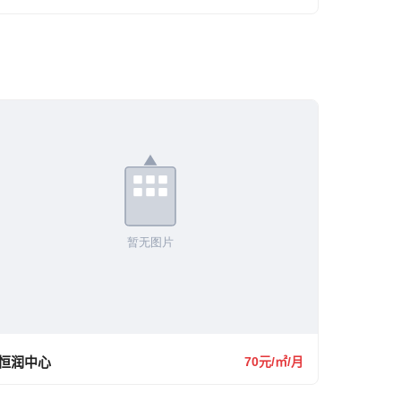
恒润中心
70元/㎡/月