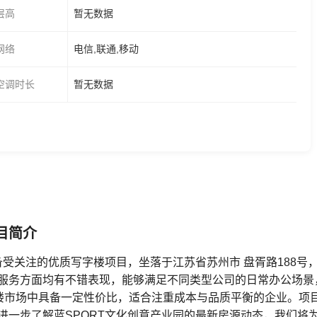
层高
暂无数据
网络
电信,联通,移动
空调时长
暂无数据
目简介
备受关注的优质写字楼项目，坐落于江苏省苏州市 盘胥路188
服务方面均有不错表现，能够满足不同类型公司的日常办公场景
字楼市场中具备一定性价比，适合注重成本与品质平衡的企业。项
进一步了解蓝SPORT文化创意产业园的最新房源动态，我们将