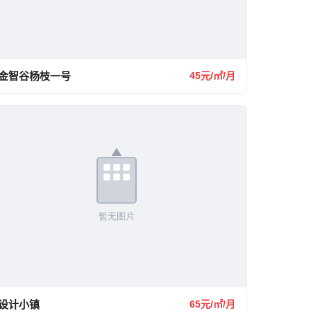
金智谷杨枝一号
45元/㎡/月
设计小镇
65元/㎡/月