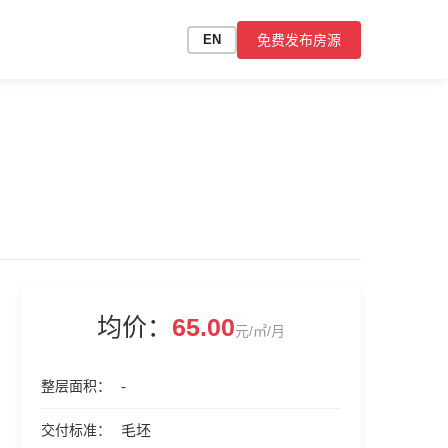
免费发布房源
EN
均价：
65.00
元/㎡/月
整层面积
-
交付标准
毛坯