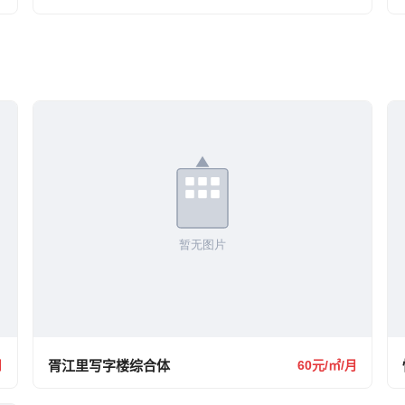
月
胥江里写字楼综合体
60元/㎡/月