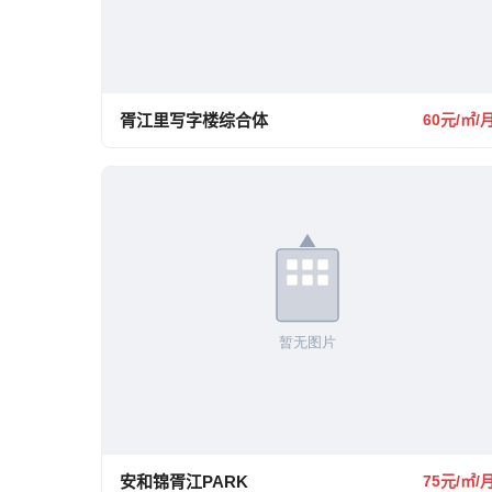
胥江里写字楼综合体
60元/㎡/
安和锦胥江PARK
75元/㎡/