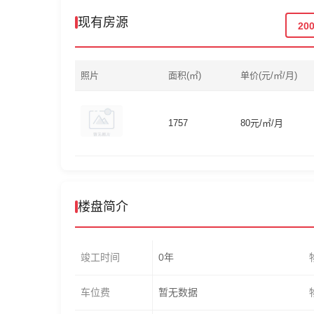
现有房源
20
照片
面积(㎡)
单价(元/㎡/月)
1757
80元/㎡/月
楼盘简介
竣工时间
0年
车位费
暂无数据