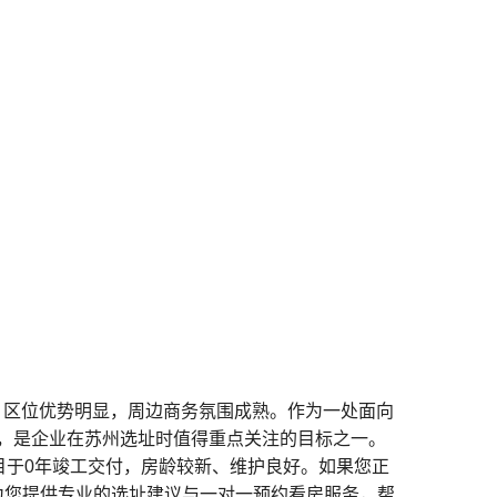
号，区位优势明显，周边商务氛围成熟。作为一处面向
，是企业在苏州选址时值得重点关注的目标之一。
目于0年竣工交付，房龄较新、维护良好。如果您正
为您提供专业的选址建议与一对一预约看房服务，帮