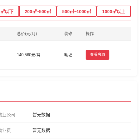
0㎡以下
200㎡~500㎡
500㎡~1000㎡
1000㎡以上
总价(元/月)
装修
操作
140,560元/月
毛坯
查看房源
物业公司
暂无数据
物业费
暂无数据