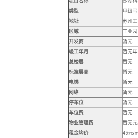
项目名称
沙湖科
类型
甲级写
地址
苏州工
区域
工业园
开发商
暂无
竣工年月
暂无年
总楼层
暂无
标准层高
暂无
电梯
暂无
网络
暂无
停车位
暂无
车位费
暂无
物业管理费
暂无元
租金均价
45元/