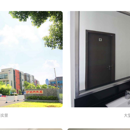
面实景
大