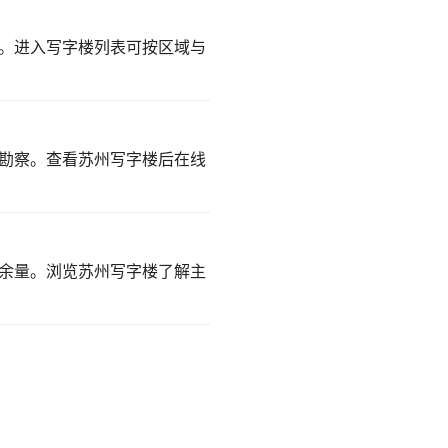
。
进入写字楼列表
可按区域与
勘察。
查看苏州写字楼
后在线
容余量。
浏览苏州写字楼
了解主