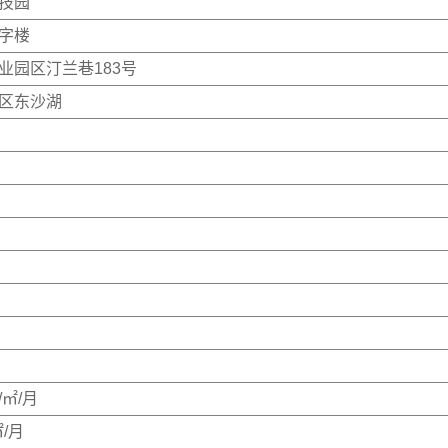
技园
字楼
业园区汀兰巷183号
区东沙湖
/㎡/月
㎡/月