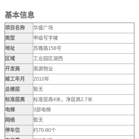
基本信息
项目名称
华盛广场
类型
甲级写字楼
地址
苏雅路158号
区域
工业园区湖西
开发商
南源物业
竣工年月
2010年
总楼层
暂无
标准层高
标准层高4米，净层高2.7米
电梯
3部电梯
网络
暂无
停车位
约70-80个