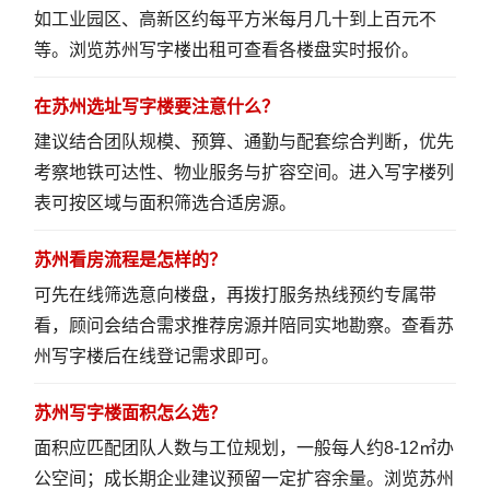
如工业园区、高新区约每平方米每月几十到上百元不
等。
浏览苏州写字楼出租
可查看各楼盘实时报价。
在苏州选址写字楼要注意什么？
建议结合团队规模、预算、通勤与配套综合判断，优先
考察地铁可达性、物业服务与扩容空间。
进入写字楼列
表
可按区域与面积筛选合适房源。
苏州看房流程是怎样的？
可先在线筛选意向楼盘，再拨打服务热线预约专属带
看，顾问会结合需求推荐房源并陪同实地勘察。
查看苏
州写字楼
后在线登记需求即可。
苏州写字楼面积怎么选？
面积应匹配团队人数与工位规划，一般每人约8-12㎡办
公空间；成长期企业建议预留一定扩容余量。
浏览苏州