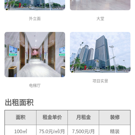
外立面
大堂
项目实景
电梯厅
出租面积
面积
租金单价
月租金
装修
100㎡
75.0元/㎡/月
7,500元/月
精装