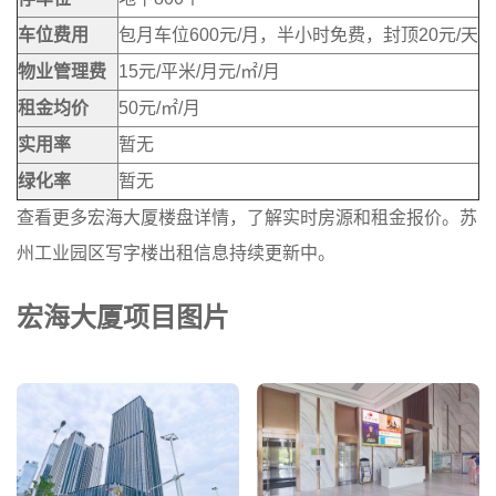
车位费用
包月车位600元/月，半小时免费，封顶20元/天
物业管理费
15元/平米/月元/㎡/月
租金均价
50元/㎡/月
实用率
暂无
绿化率
暂无
查看更多
宏海大厦楼盘详情
，了解实时房源和租金报价。苏
州工业园区写字楼出租信息持续更新中。
宏海大厦项目图片