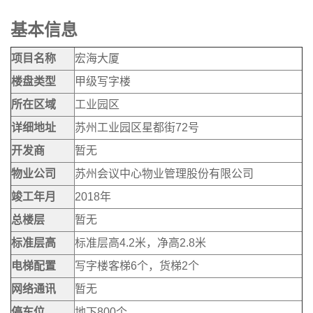
基本信息
项目名称
宏海大厦
楼盘类型
甲级写字楼
所在区域
工业园区
详细地址
苏州工业园区星都街72号
开发商
暂无
物业公司
苏州会议中心物业管理股份有限公司
竣工年月
2018年
总楼层
暂无
标准层高
标准层高4.2米，净高2.8米
电梯配置
写字楼客梯6个，货梯2个
网络通讯
暂无
停车位
地下800个