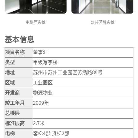
电梯厅实景
公共区域实景
基本信息
项目名称
董事汇
类型
甲级写字楼
地址
苏州市苏州工业园区苏绣路89号
区域
工业园区
开发商
物源物业
竣工年月
2009年
总楼层
标准层高
2.7米
电梯
客梯4部 货梯2部