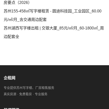
房要点（2026）
苏州155-458㎡写字楼租赁 - 圆迪科技园_工业园区_60.00
元/㎡/月_含交通周边配套
苏州湖西写字楼出租 | 交银大厦_85元/㎡/月_60-1800㎡_周
边配套全
企租网
专业提供苏州写字楼、厂房租售服务
真实房源 · 免费看房 · 专业服务