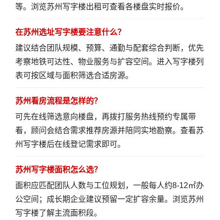
等。
浏览苏州写字楼出租
可查看各楼盘实时报价。
在苏州选址写字楼要注意什么？
建议结合团队规模、预算、通勤与配套综合判断，优先
考察地铁可达性、物业服务与扩容空间。
进入写字楼列
表
可按区域与面积筛选合适房源。
苏州看房流程是怎样的？
可先在线筛选意向楼盘，再拨打服务热线预约专属带
看，顾问会结合需求推荐房源并陪同实地勘察。
查看苏
州写字楼
后在线登记需求即可。
苏州写字楼面积怎么选？
面积应匹配团队人数与工位规划，一般每人约8-12㎡办
公空间；成长期企业建议预留一定扩容余量。
浏览苏州
写字楼
了解主流面积段。