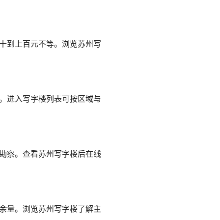
十到上百元不等。
浏览苏州写
。
进入写字楼列表
可按区域与
勘察。
查看苏州写字楼
后在线
容余量。
浏览苏州写字楼
了解主