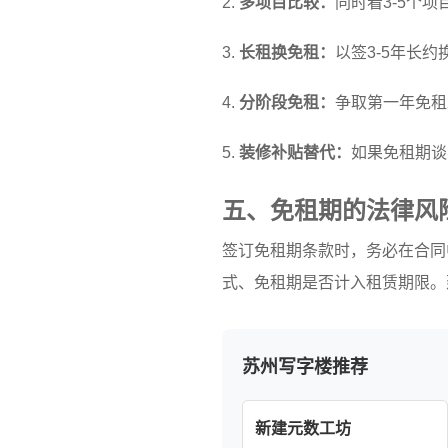
2.
多项目比较：
同时看3-5个
3.
长租换免租：
以签3-5年长
4.
分阶段免租：
争取第一年免租
5.
装修补贴替代：
如果免租期谈
五、免租期的法律风
签订免租期条款时，务必在合同
式、免租期是否计入租赁期限。
苏州写字楼推荐
新建元数工坊