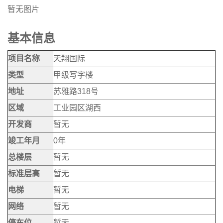
暂无图片
基本信息
项目名称
天翔国际
类型
甲级写字楼
地址
苏雅路318号
区域
工业园区湖西
开发商
暂无
竣工年月
0年
总楼层
暂无
标准层高
暂无
电梯
暂无
网络
暂无
停车位
暂无