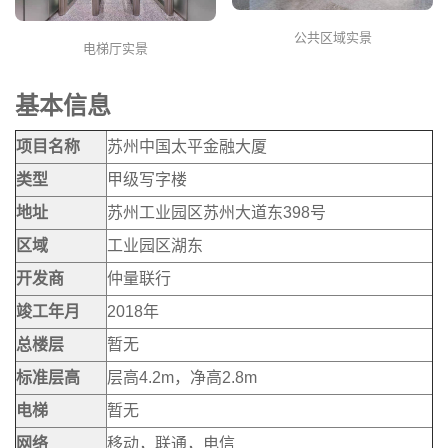
公共区域实景
电梯厅实景
基本信息
项目名称
苏州中国太平金融大厦
类型
甲级写字楼
地址
苏州工业园区苏州大道东398号
区域
工业园区湖东
开发商
仲量联行
竣工年月
2018年
总楼层
暂无
标准层高
层高4.2m，净高2.8m
电梯
暂无
网络
移动，联通，电信