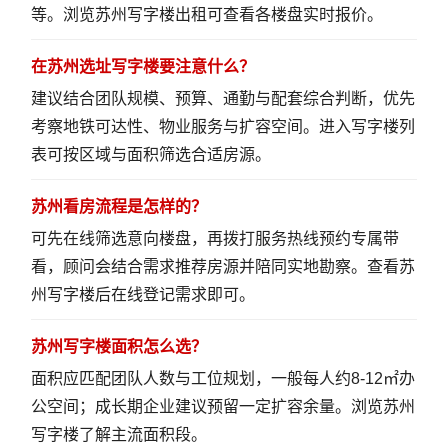
等。
浏览苏州写字楼出租
可查看各楼盘实时报价。
在苏州选址写字楼要注意什么？
建议结合团队规模、预算、通勤与配套综合判断，优先
考察地铁可达性、物业服务与扩容空间。
进入写字楼列
表
可按区域与面积筛选合适房源。
苏州看房流程是怎样的？
可先在线筛选意向楼盘，再拨打服务热线预约专属带
看，顾问会结合需求推荐房源并陪同实地勘察。
查看苏
州写字楼
后在线登记需求即可。
苏州写字楼面积怎么选？
面积应匹配团队人数与工位规划，一般每人约8-12㎡办
公空间；成长期企业建议预留一定扩容余量。
浏览苏州
写字楼
了解主流面积段。