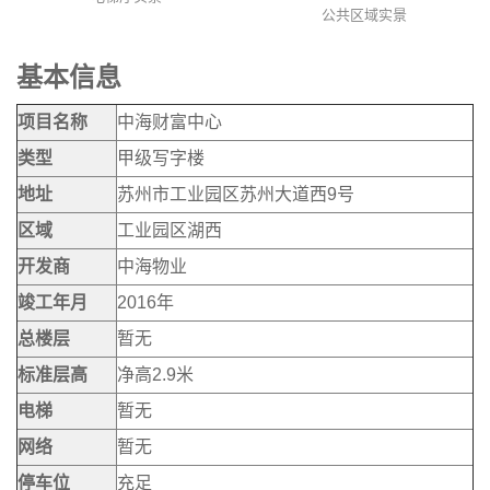
公共区域实景
基本信息
项目名称
中海财富中心
类型
甲级写字楼
地址
苏州市工业园区苏州大道西9号
区域
工业园区湖西
开发商
中海物业
竣工年月
2016年
总楼层
暂无
标准层高
净高2.9米
电梯
暂无
网络
暂无
停车位
充足